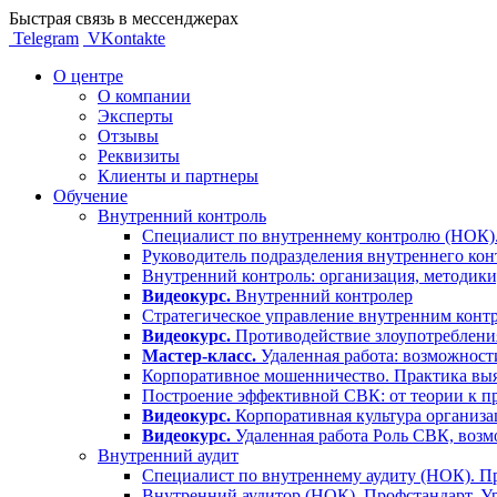
Быстрая связь в мессенджерах
Telegram
VKontakte
О центре
О компании
Эксперты
Отзывы
Реквизиты
Клиенты и партнеры
Обучение
Внутренний контроль
Специалист по внутреннему контролю (НОК).
Руководитель подразделения внутреннего кон
Внутренний контроль: организация, методики
Видеокурс.
Внутренний контролер
Стратегическое управление внутренним контр
Видеокурс.
Противодействие злоупотребления
Мастер-класс.
Удаленная работа: возможност
Корпоративное мошенничество. Практика выя
Построение эффективной СВК: от теории к п
Видеокурс.
Корпоративная культура организа
Видеокурс.
Удаленная работа Роль СВК, воз
Внутренний аудит
Специалист по внутреннему аудиту (НОК). Пр
Внутренний аудитор (НОК). Профстандарт. У