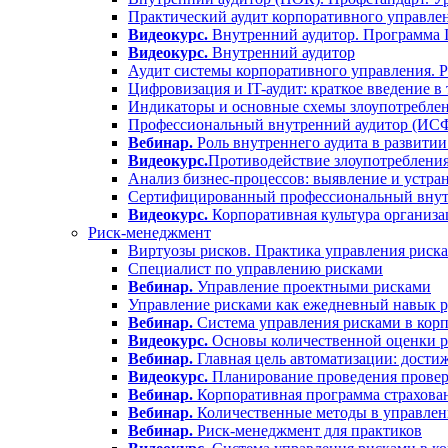
Практический аудит корпоративного управлен
Видеокурс.
Внутренний аудитор. Программа
Видеокурс.
Внутренний аудитор
Аудит системы корпоративного управления. 
Цифровизация и IT-аудит: краткое введение в
Индикаторы и основные схемы злоупотреблен
Профессиональный внутренний аудитор (ИС
Вебинар.
Роль внутреннего аудита в развитии
Видеокурс.
Противодействие злоупотребления
Анализ бизнес-процессов: выявление и устра
Сертифицированный профессиональный вну
Видеокурс.
Корпоративная культура организа
Риск-менеджмент
Виртуозы рисков. Практика управления риск
Специалист по управлению рисками
Вебинар.
Управление проектными рисками
Управление рисками как ежедневный навык р
Вебинар.
Система управления рисками в корп
Видеокурс.
Основы количественной оценки р
Вебинар.
Главная цель автоматизации: дости
Видеокурс.
Планирование проведения проверо
Вебинар.
Корпоративная программа страхова
Вебинар.
Количественные методы в управлен
Вебинар.
Риск-менеджмент для практиков