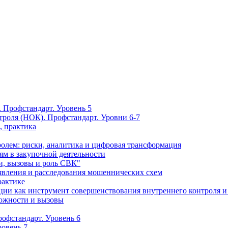
 Профстандарт. Уровень 5
троля (НОК). Профстандарт. Уровни 6-7
, практика
олем: риски, аналитика и цифровая трансформация
м в закупочной деятельности
и, вызовы и роль СВК"
вления и расследования мошеннических схем
рактике
ции как инструмент совершенствования внутреннего контроля и
можности и вызовы
офстандарт. Уровень 6
ровень 7