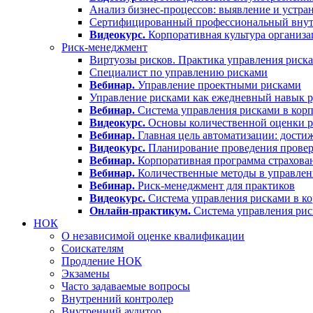
Анализ бизнес-процессов: выявление и устра
Сертифицированный профессиональный вну
Видеокурс.
Корпоративная культура организа
Риск-менеджмент
Виртуозы рисков. Практика управления риск
Специалист по управлению рисками
Вебинар.
Управление проектными рисками
Управление рисками как ежедневный навык р
Вебинар.
Система управления рисками в корп
Видеокурс.
Основы количественной оценки р
Вебинар.
Главная цель автоматизации: дости
Видеокурс.
Планирование проведения проверо
Вебинар.
Корпоративная программа страхова
Вебинар.
Количественные методы в управлен
Вебинар.
Риск-менеджмент для практиков
Видеокурс.
Система управления рисками в ко
Онлайн-практикум.
Система управления ри
НОК
О независимой оценке квалификации
Соискателям
Продление НОК
Экзамены
Часто задаваемые вопросы
Внутренний контролер
Внутренний аудитор