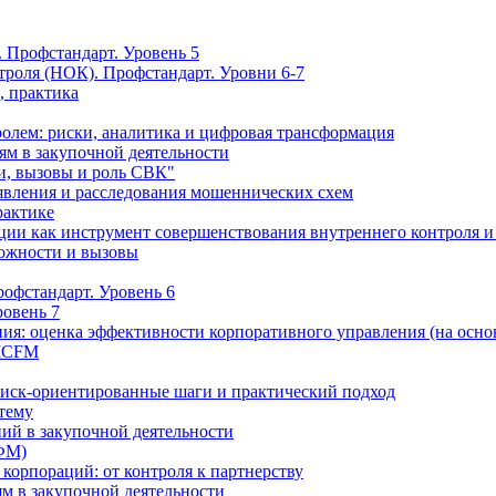
 Профстандарт. Уровень 5
троля (НОК). Профстандарт. Уровни 6-7
, практика
олем: риски, аналитика и цифровая трансформация
м в закупочной деятельности
и, вызовы и роль СВК"
вления и расследования мошеннических схем
рактике
ции как инструмент совершенствования внутреннего контроля и
можности и вызовы
офстандарт. Уровень 6
ровень 7
ия: оценка эффективности корпоративного управления (на осно
 ICFM
Риск-ориентированные шаги и практический подход
 тему
ий в закупочной деятельности
ФМ)
 корпораций: от контроля к партнерству
м в закупочной деятельности