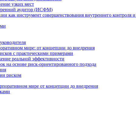
нение узких мест
тренний аудитор (ИСФМ)
ции как инструмент совершенствования внутреннего контроля и
ами
уководителя
оративном мире: от концепции до внедрения
исков с практическими примерами
жение реальной эффективности
к на основе риск-ориентированного подхода
ния
ии риском
рпоративном мире от концепции до внедрения
сками