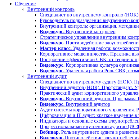
Обучение
Внутренний контроль
Специалист по внутреннему контролю (НОК).
Руководитель подразделения внутреннего кон
Внутренний контроль: организация, методики
Видеокурс.
Внутренний контролер
Стратегическое управление внутренним контр
Видеокурс.
Противодействие злоупотребления
Мастер-класс.
Удаленная работа: возможност
Корпоративное мошенничество. Практика выя
Построение эффективной СВК: от теории к п
Видеокурс.
Корпоративная культура организа
Видеокурс.
Удаленная работа Роль СВК, воз
Внутренний аудит
Специалист по внутреннему аудиту (НОК). Пр
Внутренний аудитор (НОК). Профстандарт. У
Практический аудит корпоративного управлен
Видеокурс.
Внутренний аудитор. Программа
Видеокурс.
Внутренний аудитор
Аудит системы корпоративного управления. 
Цифровизация и IT-аудит: краткое введение в
Индикаторы и основные схемы злоупотреблен
Профессиональный внутренний аудитор (ИС
Вебинар.
Роль внутреннего аудита в развитии
Видеокурс.
Противодействие злоупотребления