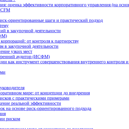
ия: оценка эффективности корпоративного управления (на осно
 ICFM
Риск-ориентированные шаги и практический подход
 тему
ий в закупочной деятельности
ФМ)
 корпораций: от контроля к партнерству
м в закупочной деятельности
нение узких мест
тренний аудитор (ИСФМ)
ции как инструмент совершенствования внутреннего контроля и
ами
уководителя
оративном мире: от концепции до внедрения
исков с практическими примерами
жение реальной эффективности
к на основе риск-ориентированного подхода
ния
ии риском