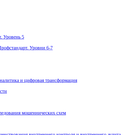
. Уровень 5
Профстандарт. Уровни 6-7
аналитика и цифровая трансформация
сти
ледования мошеннических схем
енствования внутреннего контроля и внутреннего аудита