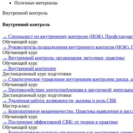
Полезные материалы
Внутренний контроль
Внутренний контроль
→
Специалист по внутреннему контролю (НОК). Профстандарт
Обучающий курс
→
Руководитель подразделения внутреннего контроля (НОК). 
Обучающий курс
→
Внутренний контроль: организация, методики, практика
Обучающий курс
→
Внутренний контролер
Дистанционный курс подготовки
→
Стратегическое управление внутренним контролем: риски, 
Обучающий курс
→
Противодействие злоупотреблениям в закупочной деятельно
Дистанционный курс подготовки
→
Удаленная работа: возможности, вызовы и роль СВК
Мастер-класс
→
Корпоративное мошенничество. Практика выявления и расс
Обучающий курс
→
Построение эффективной СВК: от теории к практике
Обучающий курс
→
Корпоративная культура организации как инструмент соверш