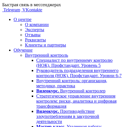
Быстрая связь в мессенджерах
Telegram
VKontakte
О центре
О компании
Эксперты
Отзывы
Реквизиты
Клиенты и партнеры
Обучение
Внутренний контроль
Специалист по внутреннему контролю
(НОК). Профстандарт. Уровень 5
Руководитель подразделения внутреннего
контроля (НОК). Профстандарт. Уровни 6-7
Внутренний контроль: организация,
методики, практика
Видеокурс.
Внутренний контролер
Стратегическое управление внутренним
контролем: риски, аналитика и цифровая
трансформация
Видеокурс.
Противодействие
злоупотреблениям в закупочной
деятельности
Мастер-класс.
Удаленная работа: