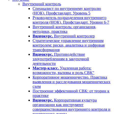
Внутренний контроль
Специалист по внутреннему контролю
(НОК). Профстандарт. Уровень 5
Руководитель подразделения внутреннего
контроля (НОК). Профстандарт. Уровни 6-7
Внутренний контроль: организация,
методики, практика
Видеокурс.
Внутренний контролер
Стратегическое управление внутренним
контролем: риски, аналитика и цифровая
трансформация
Видеокурс.
Противодействие
злоупотреблениям в закупочной
деятельности
Мастер-класс.
Удаленная работа:
возможности, вызовы и роль СВК"
Корпоративное мошенничество. Практика
выявления и расследования мошеннических
схем
Построение эффективной СВК: от теории к
практике
Видеокурс.
Корпоративная культура
организации как инструмент
совершенствования внутреннего контроля и
внутреннего аудита