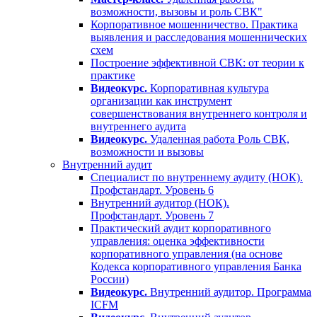
возможности, вызовы и роль СВК"
Корпоративное мошенничество. Практика
выявления и расследования мошеннических
схем
Построение эффективной СВК: от теории к
практике
Видеокурс.
Корпоративная культура
организации как инструмент
совершенствования внутреннего контроля и
внутреннего аудита
Видеокурс.
Удаленная работа Роль СВК,
возможности и вызовы
Внутренний аудит
Специалист по внутреннему аудиту (НОК).
Профстандарт. Уровень 6
Внутренний аудитор (НОК).
Профстандарт. Уровень 7
Практический аудит корпоративного
управления: оценка эффективности
корпоративного управления (на основе
Кодекса корпоративного управления Банка
России)
Видеокурс.
Внутренний аудитор. Программа
ICFM