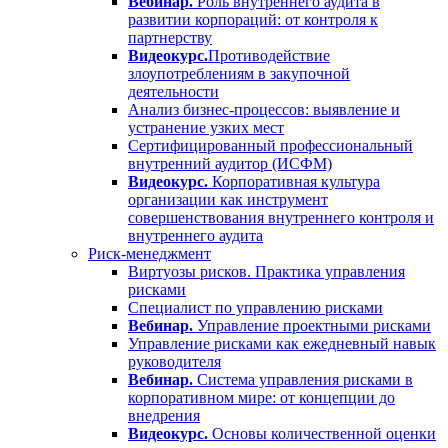
Вебинар.
Роль внутреннего аудита в
развитии корпораций: от контроля к
партнерству
Видеокурс.
Противодействие
злоупотреблениям в закупочной
деятельности
Анализ бизнес-процессов: выявление и
устранение узких мест
Сертифицированный профессиональный
внутренний аудитор (ИСФМ)
Видеокурс.
Корпоративная культура
организации как инструмент
совершенствования внутреннего контроля и
внутреннего аудита
Риск-менеджмент
Виртуозы рисков. Практика управления
рисками
Специалист по управлению рисками
Вебинар.
Управление проектными рисками
Управление рисками как ежедневный навык
руководителя
Вебинар.
Система управления рисками в
корпоративном мире: от концепции до
внедрения
Видеокурс.
Основы количественной оценки