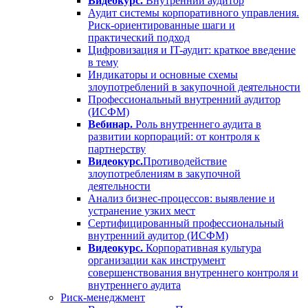
Видеокурс.
Внутренний аудитор
Аудит системы корпоративного управления.
Риск-ориентированные шаги и
практический подход
Цифровизация и IT-аудит: краткое введение
в тему
Индикаторы и основные схемы
злоупотреблений в закупочной деятельности
Профессиональный внутренний аудитор
(ИСФМ)
Вебинар.
Роль внутреннего аудита в
развитии корпораций: от контроля к
партнерству
Видеокурс.
Противодействие
злоупотреблениям в закупочной
деятельности
Анализ бизнес-процессов: выявление и
устранение узких мест
Сертифицированный профессиональный
внутренний аудитор (ИСФМ)
Видеокурс.
Корпоративная культура
организации как инструмент
совершенствования внутреннего контроля и
внутреннего аудита
Риск-менеджмент