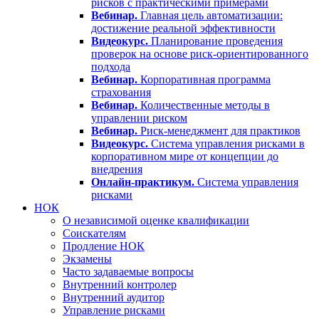
рисков с практическими примерами
Вебинар.
Главная цель автоматизации:
достижение реальной эффективности
Видеокурс.
Планирование проведения
проверок на основе риск-ориентированного
подхода
Вебинар.
Корпоративная программа
страхования
Вебинар.
Количественные методы в
управлении риском
Вебинар.
Риск-менеджмент для практиков
Видеокурс.
Система управления рисками в
корпоративном мире от концепции до
внедрения
Онлайн-практикум.
Система управления
рисками
НОК
О независимой оценке квалификации
Соискателям
Продление НОК
Экзамены
Часто задаваемые вопросы
Внутренний контролер
Внутренний аудитор
Управление рисками