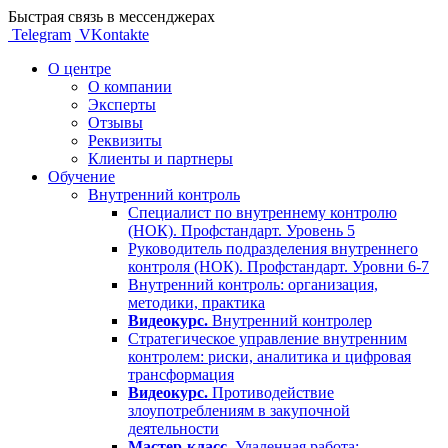
Быстрая связь в мессенджерах
Telegram
VKontakte
О центре
О компании
Эксперты
Отзывы
Реквизиты
Клиенты и партнеры
Обучение
Внутренний контроль
Специалист по внутреннему контролю
(НОК). Профстандарт. Уровень 5
Руководитель подразделения внутреннего
контроля (НОК). Профстандарт. Уровни 6-7
Внутренний контроль: организация,
методики, практика
Видеокурс.
Внутренний контролер
Стратегическое управление внутренним
контролем: риски, аналитика и цифровая
трансформация
Видеокурс.
Противодействие
злоупотреблениям в закупочной
деятельности
Мастер-класс.
Удаленная работа: