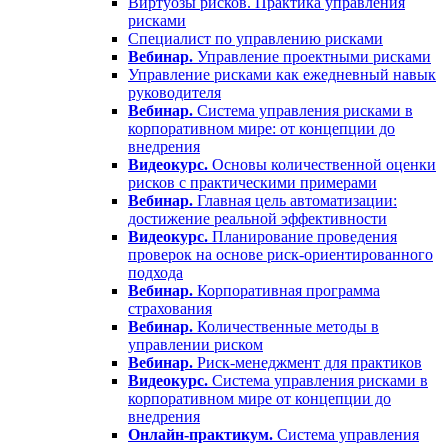
Виртуозы рисков. Практика управления
рисками
Специалист по управлению рисками
Вебинар.
Управление проектными рисками
Управление рисками как ежедневный навык
руководителя
Вебинар.
Система управления рисками в
корпоративном мире: от концепции до
внедрения
Видеокурс.
Основы количественной оценки
рисков с практическими примерами
Вебинар.
Главная цель автоматизации:
достижение реальной эффективности
Видеокурс.
Планирование проведения
проверок на основе риск-ориентированного
подхода
Вебинар.
Корпоративная программа
страхования
Вебинар.
Количественные методы в
управлении риском
Вебинар.
Риск-менеджмент для практиков
Видеокурс.
Система управления рисками в
корпоративном мире от концепции до
внедрения
Онлайн-практикум.
Система управления