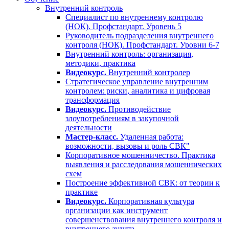
Внутренний контроль
Специалист по внутреннему контролю
(НОК). Профстандарт. Уровень 5
Руководитель подразделения внутреннего
контроля (НОК). Профстандарт. Уровни 6-7
Внутренний контроль: организация,
методики, практика
Видеокурс.
Внутренний контролер
Стратегическое управление внутренним
контролем: риски, аналитика и цифровая
трансформация
Видеокурс.
Противодействие
злоупотреблениям в закупочной
деятельности
Мастер-класс.
Удаленная работа:
возможности, вызовы и роль СВК"
Корпоративное мошенничество. Практика
выявления и расследования мошеннических
схем
Построение эффективной СВК: от теории к
практике
Видеокурс.
Корпоративная культура
организации как инструмент
совершенствования внутреннего контроля и
внутреннего аудита