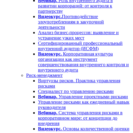
Вебинар.
Роль внутреннего аудита в
развитии корпораций: от контроля к
партнерству
Видеокурс.
Противодействие
злоупотреблениям в закупочной
деятельности
Анализ бизнес-процессов: выявление и
устранение узких мест
Сертифицированный профессиональный
внутренний аудитор (ИСФМ)
Видеокурс.
Корпоративная культура
организации как инструмент
совершенствования внутреннего контроля и
внутреннего аудита
Риск-менеджмент
Виртуозы рисков. Практика управления
рисками
Специалист по управлению рисками
Вебинар.
Управление проектными рисками
Управление рисками как ежедневный навык
руководителя
Вебинар.
Система управления рисками в
корпоративном мире: от концепции до
внедрения
Видеокурс.
Основы количественной оценки