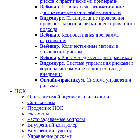
рисков с практическими примерами
Вебинар.
Главная цель автоматизации:
достижение реальной эффективности
Видеокурс.
Планирование проведения
проверок на основе риск-ориентированного
подхода
Вебинар.
Корпоративная программа
страхования
Вебинар.
Количественные методы в
управлении риском
Вебинар.
Риск-менеджмент для практиков
Видеокурс.
Система управления рисками в
корпоративном мире от концепции до
внедрения
Онлайн-практикум.
Система управления
рисками
НОК
О независимой оценке квалификации
Соискателям
Продление НОК
Экзамены
Часто задаваемые вопросы
Внутренний контролер
Внутренний аудитор
Управление рисками