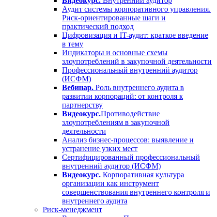
Видеокурс.
Внутренний аудитор
Аудит системы корпоративного управления.
Риск-ориентированные шаги и
практический подход
Цифровизация и IT-аудит: краткое введение
в тему
Индикаторы и основные схемы
злоупотреблений в закупочной деятельности
Профессиональный внутренний аудитор
(ИСФМ)
Вебинар.
Роль внутреннего аудита в
развитии корпораций: от контроля к
партнерству
Видеокурс.
Противодействие
злоупотреблениям в закупочной
деятельности
Анализ бизнес-процессов: выявление и
устранение узких мест
Сертифицированный профессиональный
внутренний аудитор (ИСФМ)
Видеокурс.
Корпоративная культура
организации как инструмент
совершенствования внутреннего контроля и
внутреннего аудита
Риск-менеджмент