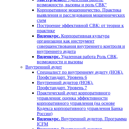
возможности, вызовы и роль СВК"
Корпоративное мошенничество. Практика
выявления и расследования мошеннических
схем
Построение эффективной СВК: от теории к
практике
Видеокурс.
Корпоративная культура
организации как инструмент
совершенствования внутреннего контроля и
внутреннего аудита
Видеокурс.
Удаленная работа Роль СВК,
возможности и вызовы
Внутренний аудит
Специалист по внутреннему аудиту (НОК).
Профстандарт. Уровень 6
Внутренний аудитор (НОК).
Профстандарт. Уровень 7
Практический аудит корпоративного
управления: оценка эффективности
корпоративного управления (на основе
Кодекса корпоративного управления Банка
России)
Видеокурс.
Внутренний аудитор. Программа
ICFM