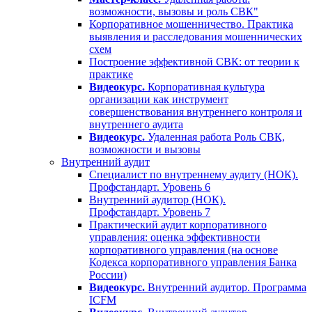
возможности, вызовы и роль СВК"
Корпоративное мошенничество. Практика
выявления и расследования мошеннических
схем
Построение эффективной СВК: от теории к
практике
Видеокурс.
Корпоративная культура
организации как инструмент
совершенствования внутреннего контроля и
внутреннего аудита
Видеокурс.
Удаленная работа Роль СВК,
возможности и вызовы
Внутренний аудит
Специалист по внутреннему аудиту (НОК).
Профстандарт. Уровень 6
Внутренний аудитор (НОК).
Профстандарт. Уровень 7
Практический аудит корпоративного
управления: оценка эффективности
корпоративного управления (на основе
Кодекса корпоративного управления Банка
России)
Видеокурс.
Внутренний аудитор. Программа
ICFM