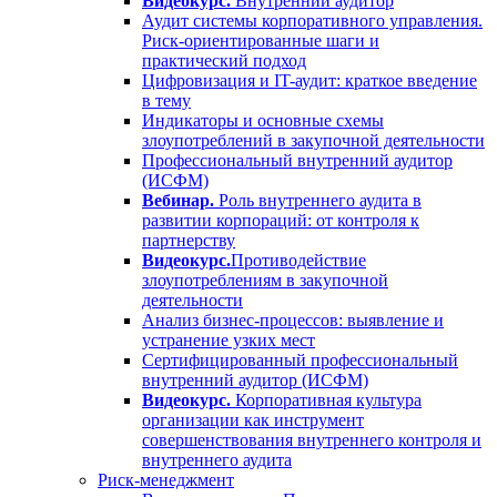
Видеокурс.
Внутренний аудитор
Аудит системы корпоративного управления.
Риск-ориентированные шаги и
практический подход
Цифровизация и IT-аудит: краткое введение
в тему
Индикаторы и основные схемы
злоупотреблений в закупочной деятельности
Профессиональный внутренний аудитор
(ИСФМ)
Вебинар.
Роль внутреннего аудита в
развитии корпораций: от контроля к
партнерству
Видеокурс.
Противодействие
злоупотреблениям в закупочной
деятельности
Анализ бизнес-процессов: выявление и
устранение узких мест
Сертифицированный профессиональный
внутренний аудитор (ИСФМ)
Видеокурс.
Корпоративная культура
организации как инструмент
совершенствования внутреннего контроля и
внутреннего аудита
Риск-менеджмент