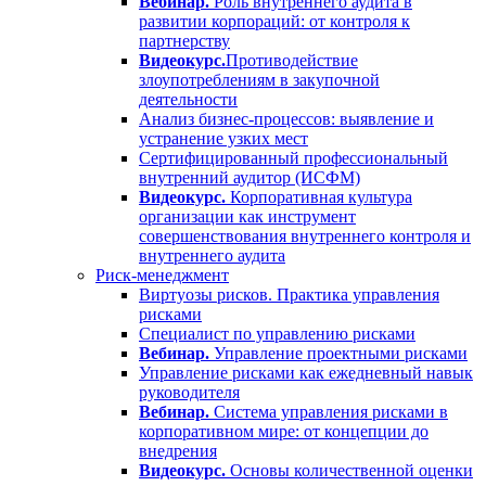
Вебинар.
Роль внутреннего аудита в
развитии корпораций: от контроля к
партнерству
Видеокурс.
Противодействие
злоупотреблениям в закупочной
деятельности
Анализ бизнес-процессов: выявление и
устранение узких мест
Сертифицированный профессиональный
внутренний аудитор (ИСФМ)
Видеокурс.
Корпоративная культура
организации как инструмент
совершенствования внутреннего контроля и
внутреннего аудита
Риск-менеджмент
Виртуозы рисков. Практика управления
рисками
Специалист по управлению рисками
Вебинар.
Управление проектными рисками
Управление рисками как ежедневный навык
руководителя
Вебинар.
Система управления рисками в
корпоративном мире: от концепции до
внедрения
Видеокурс.
Основы количественной оценки