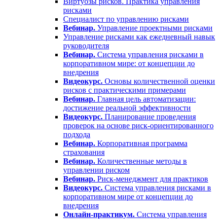
Виртуозы рисков. Практика управления
рисками
Специалист по управлению рисками
Вебинар.
Управление проектными рисками
Управление рисками как ежедневный навык
руководителя
Вебинар.
Система управления рисками в
корпоративном мире: от концепции до
внедрения
Видеокурс.
Основы количественной оценки
рисков с практическими примерами
Вебинар.
Главная цель автоматизации:
достижение реальной эффективности
Видеокурс.
Планирование проведения
проверок на основе риск-ориентированного
подхода
Вебинар.
Корпоративная программа
страхования
Вебинар.
Количественные методы в
управлении риском
Вебинар.
Риск-менеджмент для практиков
Видеокурс.
Система управления рисками в
корпоративном мире от концепции до
внедрения
Онлайн-практикум.
Система управления