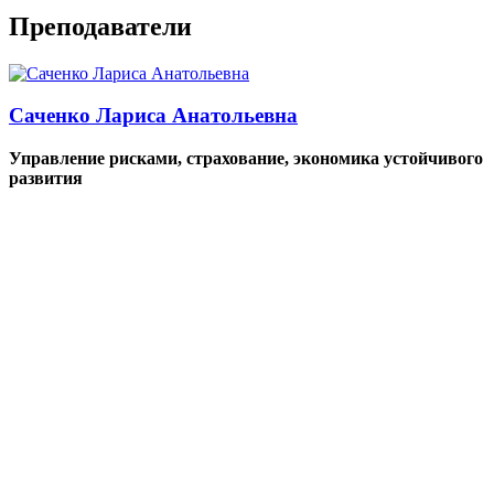
Преподаватели
Саченко Лариса Анатольевна
Управление рисками, страхование, экономика устойчивого
развития
Стоимость обучения: 12 000 руб.
Возможны скидки!
10% — Молодая мама
Скидки женщинам, находящимся в декретном отпуске.
10% — Молодой специалист
Скидки выпускникам, окончившим ВУЗ не ранее чем 3 года
назад.
5% — День рождения
Скидки при обучении на любом курсе в течение 10 дней до и
после дня рождения.