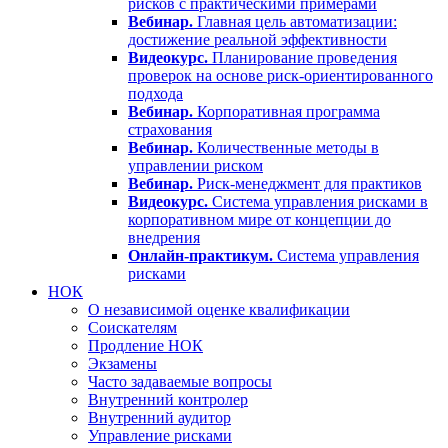
рисков с практическими примерами
Вебинар.
Главная цель автоматизации:
достижение реальной эффективности
Видеокурс.
Планирование проведения
проверок на основе риск-ориентированного
подхода
Вебинар.
Корпоративная программа
страхования
Вебинар.
Количественные методы в
управлении риском
Вебинар.
Риск-менеджмент для практиков
Видеокурс.
Система управления рисками в
корпоративном мире от концепции до
внедрения
Онлайн-практикум.
Система управления
рисками
НОК
О независимой оценке квалификации
Соискателям
Продление НОК
Экзамены
Часто задаваемые вопросы
Внутренний контролер
Внутренний аудитор
Управление рисками