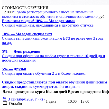
СТОИМОСТЬ ОБУЧЕНИЯ
12 000
*
Сумма регистрационного взноса на экзамен не
включена в стоимость обучения и оплачивается отдельно
руб.
Возможны скидки!
10% — Молодая мама
Скидки женщинам, находящимся в декретном отпуске.
10% — Молодой специалист
Скидки выпускникам, окончившим ВУЗ не ранее чем 3 года
назад.
5% — День рождения
Скидки при обучении на любом курсе в течение 10 дней до и
после дня рождения.
5% — Друзья
Скидки при оплате обучении 2-х и более человек.
Скидки предоставляются при оплате обучения физическим
лицом, скидки не суммируются.
Регистрация
→
Даты проведения курса
Кол-во дней
Время проведения
Коф
3 сентября 2026 г. (чт)
1 день
10:00 – 13:00
–
Онлайн