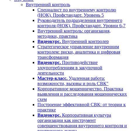
Внутренний контроль
Специалист по внутреннему контролю
(НОК). Профстандарт. Уровень 5
Руководитель подразделения внутреннего
контроля (НОК). Профстандарт. Уровни 6-7
Внутренний контроль: организация,
методики, практика
Видеокурс.
Внутренний контролер
Стратегическое управление внутренним
контролем: риски, аналитика и цифровая
трансформация
Видеокурс.
Противодействие
злоупотреблениям в закупочной
деятельности
Мастер-класс.
Удаленная работа:
возможности, вызовы и роль СВК"
Корпоративное мошенничество. Практика
выявления и расследования мошеннических
схем
Построение эффективной СВК: от теории к
практике
Видеокурс.
Корпоративная культура
организации как инструмент
совершенствования внутреннего контроля и
внутреннего аудита