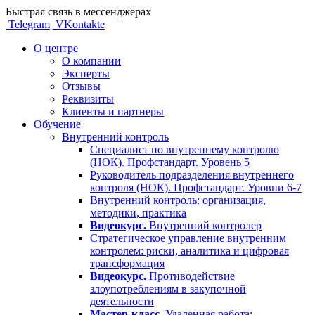
Быстрая связь в мессенджерах
Telegram
VKontakte
О центре
О компании
Эксперты
Отзывы
Реквизиты
Клиенты и партнеры
Обучение
Внутренний контроль
Специалист по внутреннему контролю
(НОК). Профстандарт. Уровень 5
Руководитель подразделения внутреннего
контроля (НОК). Профстандарт. Уровни 6-7
Внутренний контроль: организация,
методики, практика
Видеокурс.
Внутренний контролер
Стратегическое управление внутренним
контролем: риски, аналитика и цифровая
трансформация
Видеокурс.
Противодействие
злоупотреблениям в закупочной
деятельности
Мастер-класс.
Удаленная работа: