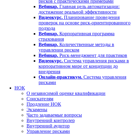
рисков с практическими примерами
Вебинар.
Главная цель автоматизации:
достижение реальной эффективности
Видеокурс.
Планирование проведения
проверок на основе риск-ориентированного
подхода
Вебинар.
Корпоративная программа
страхования
Вебинар.
Количественные методы в
управлении риском
Вебинар.
Риск-менеджмент для практиков
Видеокурс.
Система управления рисками в
корпоративном мире от концепции до
внедрения
Онлайн-практикум.
Система управления
рисками
НОК
О независимой оценке квалификации
Соискателям
Продление НОК
Экзамены
Часто задаваемые вопросы
Внутренний контролер
Внутренний аудитор
Управление рисками