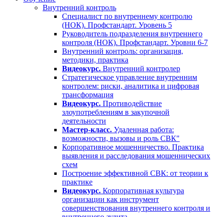
Внутренний контроль
Специалист по внутреннему контролю
(НОК). Профстандарт. Уровень 5
Руководитель подразделения внутреннего
контроля (НОК). Профстандарт. Уровни 6-7
Внутренний контроль: организация,
методики, практика
Видеокурс.
Внутренний контролер
Стратегическое управление внутренним
контролем: риски, аналитика и цифровая
трансформация
Видеокурс.
Противодействие
злоупотреблениям в закупочной
деятельности
Мастер-класс.
Удаленная работа:
возможности, вызовы и роль СВК"
Корпоративное мошенничество. Практика
выявления и расследования мошеннических
схем
Построение эффективной СВК: от теории к
практике
Видеокурс.
Корпоративная культура
организации как инструмент
совершенствования внутреннего контроля и
внутреннего аудита