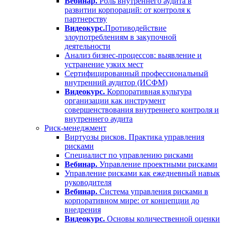
Вебинар.
Роль внутреннего аудита в
развитии корпораций: от контроля к
партнерству
Видеокурс.
Противодействие
злоупотреблениям в закупочной
деятельности
Анализ бизнес-процессов: выявление и
устранение узких мест
Сертифицированный профессиональный
внутренний аудитор (ИСФМ)
Видеокурс.
Корпоративная культура
организации как инструмент
совершенствования внутреннего контроля и
внутреннего аудита
Риск-менеджмент
Виртуозы рисков. Практика управления
рисками
Специалист по управлению рисками
Вебинар.
Управление проектными рисками
Управление рисками как ежедневный навык
руководителя
Вебинар.
Система управления рисками в
корпоративном мире: от концепции до
внедрения
Видеокурс.
Основы количественной оценки