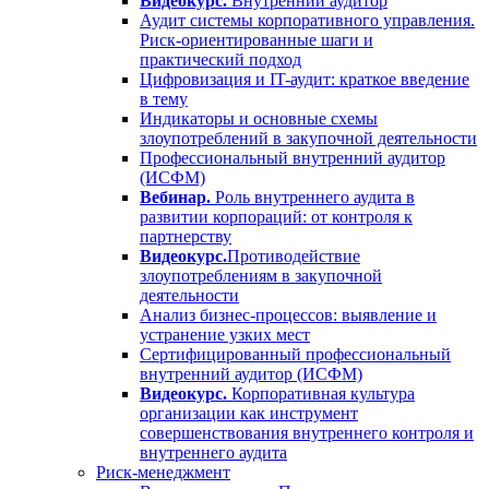
Видеокурс.
Внутренний аудитор
Аудит системы корпоративного управления.
Риск-ориентированные шаги и
практический подход
Цифровизация и IT-аудит: краткое введение
в тему
Индикаторы и основные схемы
злоупотреблений в закупочной деятельности
Профессиональный внутренний аудитор
(ИСФМ)
Вебинар.
Роль внутреннего аудита в
развитии корпораций: от контроля к
партнерству
Видеокурс.
Противодействие
злоупотреблениям в закупочной
деятельности
Анализ бизнес-процессов: выявление и
устранение узких мест
Сертифицированный профессиональный
внутренний аудитор (ИСФМ)
Видеокурс.
Корпоративная культура
организации как инструмент
совершенствования внутреннего контроля и
внутреннего аудита
Риск-менеджмент