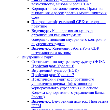
возможности, вызовы и роль СВК"
Корпоративное мошенничество. Практика
выявления и расследования мошеннических
схем
Построение эффективной СВК: от теории к
практике
Видеокурс.
Корпоративная культура
организации как инструмент
совершенствования внутреннего контроля и
внутреннего аудита
Видеокурс.
Удаленная работа Роль СВК,
возможности и вызовы
Внутренний аудит
Специалист по внутреннему аудиту (НОК).
Профстандарт. Уровень 6
Внутренний аудитор (НОК).
Профстандарт. Уровень 7
Практический аудит корпоративного
управления: оценка эффективности
корпоративного управления (на основе
Кодекса корпоративного управления Банка
России)
Видеокурс.
Внутренний аудитор. Программа
ICFM