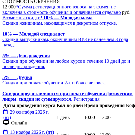
СТОИМОСТЬ ОБУЧЕНИЯ
12 000
*
Сумма регистрационного взноса на экзамен не
включена в стоимость обучения и оплачивается отдельно
руб.
Возможны скидки!
10% — Молодая мама
Скидки женщинам, находящимся в декретном отпуске.
10% — Молодой специалист
Скидки выпускникам, окончившим ВУЗ не ранее чем 3 года
назад.
5% — День рождения
Скидки при обучении на любом курсе в течение 10 дней до и
после дня рождения.
5% — Друзья
Скидки при оплате обучении 2-х и более человек.
Скидки предоставляются при оплате обучения физическим
лицом, скидки не суммируются.
Регистрация
→
Даты проведения курса
Кол-во дней
Время проведения
Коф
29 сентября 2026 г.
(вт)
1 день
10:00 – 13:00
–
Онлайн
13 ноября 2026 г. (пт)
1 день
10:00 – 13:00
–