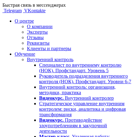
Быстрая связь в мессенджерах
Telegram
VKontakte
О центре
О компании
Эксперты
Отзывы
Реквизиты
Клиенты и партнеры
Обучение
Внутренний контроль
Специалист по внутреннему контролю
(НОК). Профстандарт. Уровень 5
Руководитель подразделения внутреннего
контроля (НОК). Профстандарт. Уровни 6-7
Внутренний контроль: организация,
методики, практика
Видеокурс.
Внутренний контролер
Стратегическое управление внутренним
контролем: риски, аналитика и цифровая
трансформация
Видеокурс.
Противодействие
злоупотреблениям в закупочной
деятельности
Мастер-класс.
Удаленная работа: