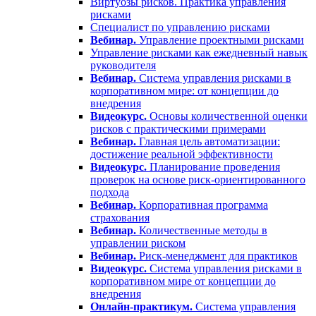
Виртуозы рисков. Практика управления
рисками
Специалист по управлению рисками
Вебинар.
Управление проектными рисками
Управление рисками как ежедневный навык
руководителя
Вебинар.
Система управления рисками в
корпоративном мире: от концепции до
внедрения
Видеокурс.
Основы количественной оценки
рисков с практическими примерами
Вебинар.
Главная цель автоматизации:
достижение реальной эффективности
Видеокурс.
Планирование проведения
проверок на основе риск-ориентированного
подхода
Вебинар.
Корпоративная программа
страхования
Вебинар.
Количественные методы в
управлении риском
Вебинар.
Риск-менеджмент для практиков
Видеокурс.
Система управления рисками в
корпоративном мире от концепции до
внедрения
Онлайн-практикум.
Система управления