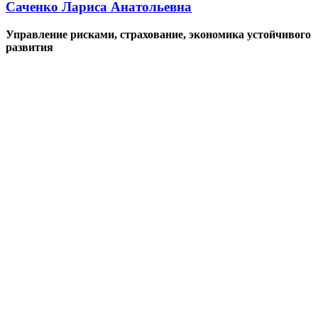
Саченко Лариса Анатольевна
Управление рисками, страхование, экономика устойчивого
развития
Стоимость обучения: 12 000 руб.
Возможны скидки!
10% — Молодая мама
Скидки женщинам, находящимся в декретном отпуске.
10% — Молодой специалист
Скидки выпускникам, окончившим ВУЗ не ранее чем 3 года
назад.
5% — День рождения
Скидки при обучении на любом курсе в течение 10 дней до и
после дня рождения.
5% — Друзья
Скидки при оплате обучении 2-х и более человек.
Скидки предоставляются при оплате обучения физическим
лицом, скидки не суммируются.