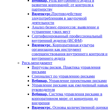
Вебинар.
Роль внутреннего аудита в
развитии корпораций: от контроля к
партнерству
Видеокурс.
Противодействие
злоупотреблениям в закупочной
деятельности
Анализ бизнес-процессов: выявление и
устранение узких мест
Сертифицированный профессиональный
внутренний аудитор (ИСФМ)
Видеокурс.
Корпоративная культура
организации как инструмент
совершенствования внутреннего контроля и
внутреннего аудита
Риск-менеджмент
Виртуозы рисков. Практика управления
рисками
Специалист по управлению рисками
Вебинар.
Управление проектными рисками
Управление рисками как ежедневный навык
руководителя
Вебинар.
Система управления рисками в
корпоративном мире: от концепции до
внедрения
Видеокурс.
Основы количественной оценки