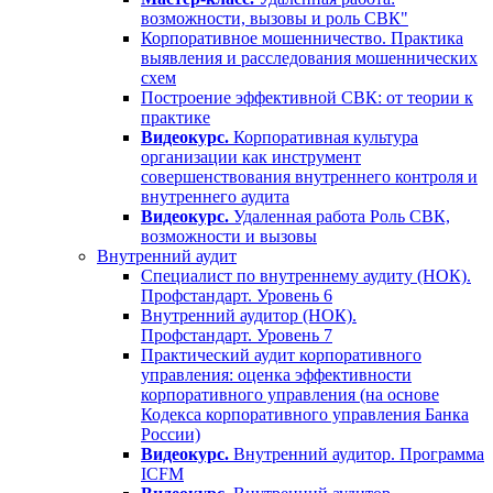
возможности, вызовы и роль СВК"
Корпоративное мошенничество. Практика
выявления и расследования мошеннических
схем
Построение эффективной СВК: от теории к
практике
Видеокурс.
Корпоративная культура
организации как инструмент
совершенствования внутреннего контроля и
внутреннего аудита
Видеокурс.
Удаленная работа Роль СВК,
возможности и вызовы
Внутренний аудит
Специалист по внутреннему аудиту (НОК).
Профстандарт. Уровень 6
Внутренний аудитор (НОК).
Профстандарт. Уровень 7
Практический аудит корпоративного
управления: оценка эффективности
корпоративного управления (на основе
Кодекса корпоративного управления Банка
России)
Видеокурс.
Внутренний аудитор. Программа
ICFM