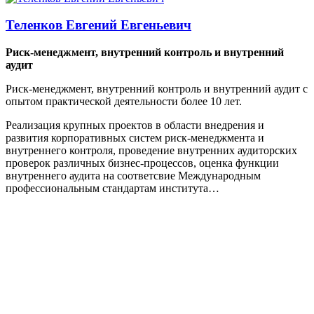
Теленков Евгений Евгеньевич
Риск-менеджмент, внутренний контроль и внутренний
аудит
Риск-менеджмент, внутренний контроль и внутренний аудит с
опытом практической деятельности более 10 лет.
Реализация крупных проектов в области внедрения и
развития корпоративных систем риск-менеджмента и
внутреннего контроля, проведение внутренних аудиторских
проверок различных бизнес-процессов, оценка функции
внутреннего аудита на соответсвие Международным
профессиональным стандартам института…
Стоимость обучения: 35 000 руб.
Возможны скидки!
10% — Молодая мама
Скидки женщинам, находящимся в декретном отпуске.
10% — Молодой специалист
Скидки выпускникам, окончившим ВУЗ не ранее чем 3 года