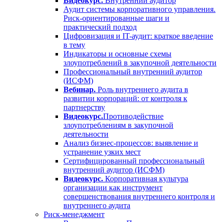
Видеокурс.
Внутренний аудитор
Аудит системы корпоративного управления.
Риск-ориентированные шаги и
практический подход
Цифровизация и IT-аудит: краткое введение
в тему
Индикаторы и основные схемы
злоупотреблений в закупочной деятельности
Профессиональный внутренний аудитор
(ИСФМ)
Вебинар.
Роль внутреннего аудита в
развитии корпораций: от контроля к
партнерству
Видеокурс.
Противодействие
злоупотреблениям в закупочной
деятельности
Анализ бизнес-процессов: выявление и
устранение узких мест
Сертифицированный профессиональный
внутренний аудитор (ИСФМ)
Видеокурс.
Корпоративная культура
организации как инструмент
совершенствования внутреннего контроля и
внутреннего аудита
Риск-менеджмент