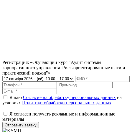
назад.
5% — День рождения
Скидки при обучении на любом курсе в течение 10 дней до и
после дня рождения.
5% — Друзья
Скидки при оплате обучении 2-х и более человек.
Скидки предоставляются при оплате обучения физическим
лицом, скидки не суммируются.
Регистрация: «Обучающий курс "Аудит системы
корпоративного управления. Риск-ориентированные шаги и
практический подход"»
Я даю
Согласие на обработку персональных данных
на
условиях
Политики обработки персональных данных
Я согласен получать рекламные и информационные
материалы
Отправить заявку