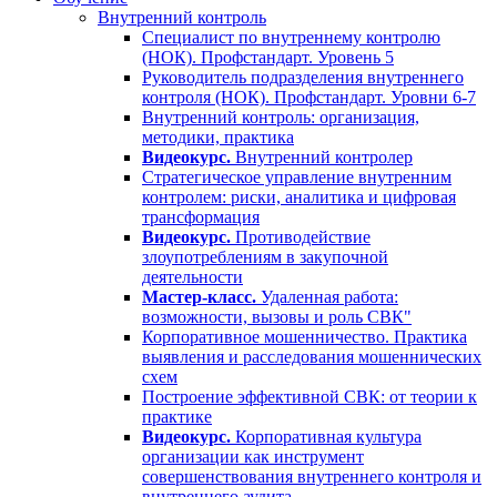
Внутренний контроль
Специалист по внутреннему контролю
(НОК). Профстандарт. Уровень 5
Руководитель подразделения внутреннего
контроля (НОК). Профстандарт. Уровни 6-7
Внутренний контроль: организация,
методики, практика
Видеокурс.
Внутренний контролер
Стратегическое управление внутренним
контролем: риски, аналитика и цифровая
трансформация
Видеокурс.
Противодействие
злоупотреблениям в закупочной
деятельности
Мастер-класс.
Удаленная работа:
возможности, вызовы и роль СВК"
Корпоративное мошенничество. Практика
выявления и расследования мошеннических
схем
Построение эффективной СВК: от теории к
практике
Видеокурс.
Корпоративная культура
организации как инструмент
совершенствования внутреннего контроля и
внутреннего аудита