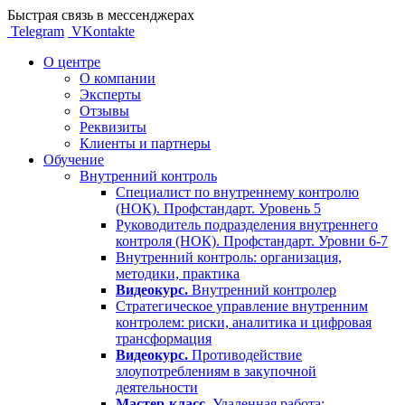
Быстрая связь в мессенджерах
Telegram
VKontakte
О центре
О компании
Эксперты
Отзывы
Реквизиты
Клиенты и партнеры
Обучение
Внутренний контроль
Специалист по внутреннему контролю
(НОК). Профстандарт. Уровень 5
Руководитель подразделения внутреннего
контроля (НОК). Профстандарт. Уровни 6-7
Внутренний контроль: организация,
методики, практика
Видеокурс.
Внутренний контролер
Стратегическое управление внутренним
контролем: риски, аналитика и цифровая
трансформация
Видеокурс.
Противодействие
злоупотреблениям в закупочной
деятельности
Мастер-класс.
Удаленная работа: