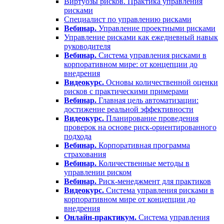
Виртуозы рисков. Практика управления
рисками
Специалист по управлению рисками
Вебинар.
Управление проектными рисками
Управление рисками как ежедневный навык
руководителя
Вебинар.
Система управления рисками в
корпоративном мире: от концепции до
внедрения
Видеокурс.
Основы количественной оценки
рисков с практическими примерами
Вебинар.
Главная цель автоматизации:
достижение реальной эффективности
Видеокурс.
Планирование проведения
проверок на основе риск-ориентированного
подхода
Вебинар.
Корпоративная программа
страхования
Вебинар.
Количественные методы в
управлении риском
Вебинар.
Риск-менеджмент для практиков
Видеокурс.
Система управления рисками в
корпоративном мире от концепции до
внедрения
Онлайн-практикум.
Система управления