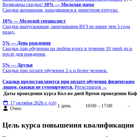
Возможны скидки!
10% — Молодая мама
Скидки женщинам, находящимся в декретном отпуске.
10% — Молодой специалист
Скидки выпускникам, окончившим ВУЗ не ранее чем 3 года
назад.
5% — День рождения
Скидки при обучении на любом курсе в течение 10 дней до и
после дня рождения.
5% — Друзья
Скидки при оплате обучении 2-х и более человек.
Скидки предоставляются при оплате обучения физическим
лицом, скидки не суммируются.
Регистрация
→
Даты проведения курса
Кол-во дней
Время проведения
Коф
17 октября 2026 г. (сб)
1 день
10:00 – 17:00
–
Очно
Цель курса повышения квалификации