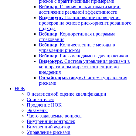
рисков с практическими примерами
Вебинар.
Главная цель автоматизации:
достижение реальной эффективности
Видеокурс.
Планирование проведения
проверок на основе риск-ориентированного
подхода
Вебинар.
Корпоративная программа
страхования
Вебинар.
Количественные методы в
управлении риском
Вебинар.
Риск-менеджмент для практиков
Видеокурс.
Система управления рисками в
корпоративном мире от концепции до
внедрения
Онлайн-практикум.
Система управления
рисками
НОК
О независимой оценке квалификации
Соискателям
Продление НОК
Экзамены
Часто задаваемые вопросы
Внутренний контролер
Внутренний аудитор
Управление рисками