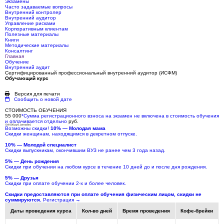
Экзамены
Часто задаваемые вопросы
Внутренний контролер
Внутренний аудитор
Управление рисками
Корпоративным клиентам
Полезные материалы
Книги
Методические материалы
Консалтинг
Главная
Обучение
Внутренний аудит
Сертифицированный профессиональный внутренний аудитор (ИСФМ)
Обучающий курс
Версия для печати
Сообщить о новой дате
СТОИМОСТЬ ОБУЧЕНИЯ
55 000
*
Сумма регистрационного взноса на экзамен не включена в стоимость обучения
и оплачивается отдельно
руб.
/ 34 000 руб. (онлайн)
Возможны скидки!
10% — Молодая мама
Скидки женщинам, находящимся в декретном отпуске.
10% — Молодой специалист
Скидки выпускникам, окончившим ВУЗ не ранее чем 3 года назад.
5% — День рождения
Скидки при обучении на любом курсе в течение 10 дней до и после дня рождения.
5% — Друзья
Скидки при оплате обучении 2-х и более человек.
Скидки предоставляются при оплате обучения физическим лицом, скидки не
суммируются.
Регистрация
→
Даты проведения курса
Кол-во дней
Время проведения
Кофе-брейки