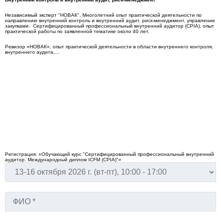
Независимый эксперт "НОВАК". Многолетний опыт практической деятельности по
направлению внутренний контроль и внутренний аудит, риск-менеджмент, управление
закупками. Сертифицированный профессиональный внутренний аудитор (CPIA), опыт
практической работы по заявленной тематике около 40 лет.
Ревизор «НОВАК», опыт практической деятельности в области внутреннего контроля,
внутреннего аудита,…
Стоимость обучения: 55 000 руб.
Возможны скидки!
10% — Молодая мама
Скидки женщинам, находящимся в декретном отпуске.
10% — Молодой специалист
Скидки выпускникам, окончившим ВУЗ не ранее чем 3 года назад.
5% — День рождения
Скидки при обучении на любом курсе в течение 10 дней до и после дня рождения.
5% — Друзья
Скидки при оплате обучении 2-х и более человек.
Скидки предоставляются при оплате обучения физическим лицом, скидки не
суммируются.
Регистрация: «Обучающий курс "Сертифицированный профессиональный внутренний
аудитор. Международный диплом IСFM (CPIA)"»