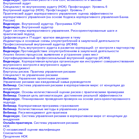
Внутренний аудит
Специалист по внутреннему аудиту (НОК). Профстандарт. Уровень 6
Внутренний аудитор (НОК). Профстандарт. Уровень 7
Практический аудит корпоративного управления: оценка эффективности
корпоративного управления (на основе Кодекса корпоративного управления Банка
России)
Видеокурс.
Внутренний аудитор. Программа ICFM
Видеокурс.
Внутренний аудитор
Аудит системы корпоративного управления. Риск-ориентированные шаги и
практический подход
Цифровизация и IT-аудит: краткое введение в тему
Индикаторы и основные схемы злоупотреблений в закупочной деятельности
Профессиональный внутренний аудитор (ИСФМ)
Вебинар.
Роль внутреннего аудита в развитии корпораций: от контроля к партнерству
Видеокурс.
Противодействие злоупотреблениям в закупочной деятельности
Анализ бизнес-процессов: выявление и устранение узких мест
Сертифицированный профессиональный внутренний аудитор (ИСФМ)
Видеокурс.
Корпоративная культура организации как инструмент совершенствования
внутреннего контроля и внутреннего аудита
Риск-менеджмент
Виртуозы рисков. Практика управления рисками
Специалист по управлению рисками
Вебинар.
Управление проектными рисками
Управление рисками как ежедневный навык руководителя
Вебинар.
Система управления рисками в корпоративном мире: от концепции до
внедрения
Видеокурс.
Основы количественной оценки рисков с практическими примерами
Вебинар.
Главная цель автоматизации: достижение реальной эффективности
Видеокурс.
Планирование проведения проверок на основе риск-ориентированного
подхода
Вебинар.
Корпоративная программа страхования
Вебинар.
Количественные методы в управлении риском
Вебинар.
Риск-менеджмент для практиков
Видеокурс.
Система управления рисками в корпоративном мире от концепции до
внедрения
Онлайн-практикум.
Система управления рисками
НОК
О независимой оценке квалификации
Соискателям
Продление НОК