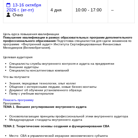
13-16 октября
2026 г. (вт-пт)
4 дня
10:00 - 17:00
–
Очно
Цель курса повышения квалификации
Повышение квалификации в рамках образовательных программ дополнительного
профессионального образования
Подготовка специалистов для сдачи экзаменов по
программе «Внутренний аудит» Института Сертифицированных Финансовых
Менеджеров (Великобритания).
Целевая аудитория
Специалисты службы внутреннего контроля и аудита на предприятии
Внешние аудиторы
Специалисты консалтинговых компаний
Что вы получаете
Знания, передовые технологии, опыт коллег
Общение с интересными людьми, новые бизнес-контакты
Документ об обучении установленного образца
Папку с учебным материалом
Показать программу
Программа:
ТЕМА 1. Внешнее регулирование внутреннего аудита
Основополагающие принципы профессиональной этики внутреннего аудитора
Международные стандарты внутреннего аудита
ТЕМА 2. Теоретические основы создания и функционирования СВА
Место СВА в управленческой иерархии экономического субъекта