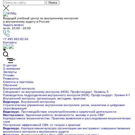
Ведущий учебный центр по внутреннему контролю
и внутреннему аудиту в России
Задать вопрос
пн-пт, 10:00 - 18:00
+7 495 662-82-04
Контакты
Меню
О центре
О компании
Эксперты
Отзывы
Реквизиты
Клиенты и партнеры
Обучение
Внутренний контроль
Специалист по внутреннему контролю (НОК). Профстандарт. Уровень 5
Руководитель подразделения внутреннего контроля (НОК). Профстандарт. Уровни 6-7
Внутренний контроль: организация, методики, практика
Видеокурс.
Внутренний контролер
Стратегическое управление внутренним контролем: риски, аналитика и цифровая
трансформация
Видеокурс.
Противодействие злоупотреблениям в закупочной деятельности
Мастер-класс.
Удаленная работа: возможности, вызовы и роль СВК"
Корпоративное мошенничество. Практика выявления и расследования мошеннических
схем
Построение эффективной СВК: от теории к практике
Видеокурс.
Корпоративная культура организации как инструмент совершенствования
внутреннего контроля и внутреннего аудита
Видеокурс.
Удаленная работа Роль СВК, возможности и вызовы