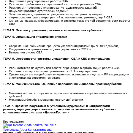
Внутреннее регулирование работы СВА
Основные требования к современной системе управления СВА
Риск-ориентированное планирование аудиторских заданий
Документирование аудиторских заданий
Завершающие документы по результатам проведения проверки
Формирование плана мероприятий по выполнению рекомендаций СВА
Основные подходы к формированию системы показателей эффективности работы
СВА
ТЕМА 3. Основы управления рисками в экономических субъектах
ТЕМА 4. Организация управления рисками
Современное понимание процесса управления рисками (риск -менеджмент)
Содержание и применение модели управления «CОSO»
Выявление рисков СВА
ТЕМА 5. Особенности системы управления СВА и СВК в корпорациях
Роль комитета по аудиту при совете директоров в организации работы СВК
Особенности организации деятельности СВА в корпорациях
Организация взаимодействия внутреннего и внешнего аудита и РК в корпорациях
и холдингах на современном этапе
ТЕМА 6. Мошенничество. Основные направления и способы противодействия
Мошенничество, его признаки, причины и основные направления мошеннических
действий
Механизмы борьбы с мошенническими действиями
Тема 7. Практика подготовки внутренними аудиторами и контролерами
рекомендаций для управленческого персонала экономического субъекта с
использованием системы «Директ-Костинг»
Преподаватели
Третьякова Алла Константиновна
Внутренний контроль и внутренний аудит, риск-менеджмент