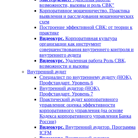
возможности, вызовы и роль СВК"
Корпоративное мошенничество. Практика
выявления и расследования мошеннических
схем
Построение эффективной СВК: от теории к
практике
Видеокурс.
Корпоративная культура
организации как инструмент
совершенствования внутреннего контроля и
внутреннего аудита
Видеокурс.
Удаленная работа Роль СВК,
возможности и вызовы
Внутренний аудит
Специалист по внутреннему аудиту (НОК).
Профстандарт. Уровень 6
Внутренний аудитор (НОК).
Профстандарт. Уровень 7
Практический аудит корпоративного
управления: оценка эффективности
корпоративного управления (на основе
Кодекса корпоративного управления Банка
России)
Видеокурс.
Внутренний аудитор. Программа
ICFM