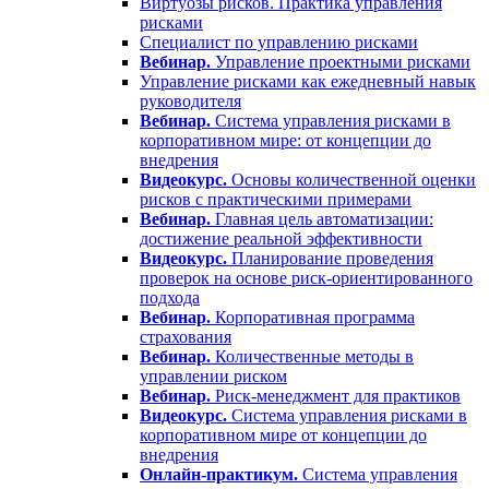
Виртуозы рисков. Практика управления
рисками
Специалист по управлению рисками
Вебинар.
Управление проектными рисками
Управление рисками как ежедневный навык
руководителя
Вебинар.
Система управления рисками в
корпоративном мире: от концепции до
внедрения
Видеокурс.
Основы количественной оценки
рисков с практическими примерами
Вебинар.
Главная цель автоматизации:
достижение реальной эффективности
Видеокурс.
Планирование проведения
проверок на основе риск-ориентированного
подхода
Вебинар.
Корпоративная программа
страхования
Вебинар.
Количественные методы в
управлении риском
Вебинар.
Риск-менеджмент для практиков
Видеокурс.
Система управления рисками в
корпоративном мире от концепции до
внедрения
Онлайн-практикум.
Система управления