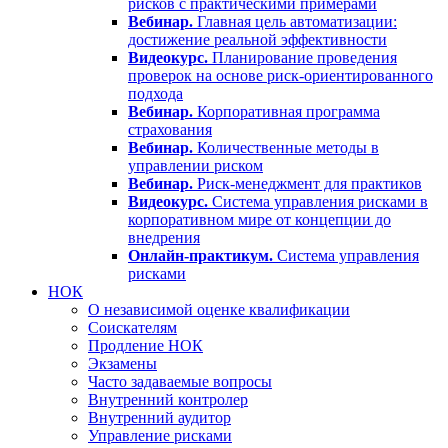
рисков с практическими примерами
Вебинар.
Главная цель автоматизации:
достижение реальной эффективности
Видеокурс.
Планирование проведения
проверок на основе риск-ориентированного
подхода
Вебинар.
Корпоративная программа
страхования
Вебинар.
Количественные методы в
управлении риском
Вебинар.
Риск-менеджмент для практиков
Видеокурс.
Система управления рисками в
корпоративном мире от концепции до
внедрения
Онлайн-практикум.
Система управления
рисками
НОК
О независимой оценке квалификации
Соискателям
Продление НОК
Экзамены
Часто задаваемые вопросы
Внутренний контролер
Внутренний аудитор
Управление рисками