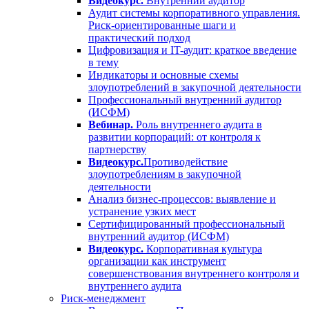
Видеокурс.
Внутренний аудитор
Аудит системы корпоративного управления.
Риск-ориентированные шаги и
практический подход
Цифровизация и IT-аудит: краткое введение
в тему
Индикаторы и основные схемы
злоупотреблений в закупочной деятельности
Профессиональный внутренний аудитор
(ИСФМ)
Вебинар.
Роль внутреннего аудита в
развитии корпораций: от контроля к
партнерству
Видеокурс.
Противодействие
злоупотреблениям в закупочной
деятельности
Анализ бизнес-процессов: выявление и
устранение узких мест
Сертифицированный профессиональный
внутренний аудитор (ИСФМ)
Видеокурс.
Корпоративная культура
организации как инструмент
совершенствования внутреннего контроля и
внутреннего аудита
Риск-менеджмент