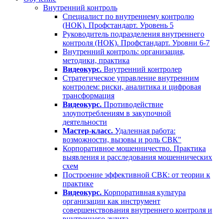
Внутренний контроль
Специалист по внутреннему контролю
(НОК). Профстандарт. Уровень 5
Руководитель подразделения внутреннего
контроля (НОК). Профстандарт. Уровни 6-7
Внутренний контроль: организация,
методики, практика
Видеокурс.
Внутренний контролер
Стратегическое управление внутренним
контролем: риски, аналитика и цифровая
трансформация
Видеокурс.
Противодействие
злоупотреблениям в закупочной
деятельности
Мастер-класс.
Удаленная работа:
возможности, вызовы и роль СВК"
Корпоративное мошенничество. Практика
выявления и расследования мошеннических
схем
Построение эффективной СВК: от теории к
практике
Видеокурс.
Корпоративная культура
организации как инструмент
совершенствования внутреннего контроля и
внутреннего аудита