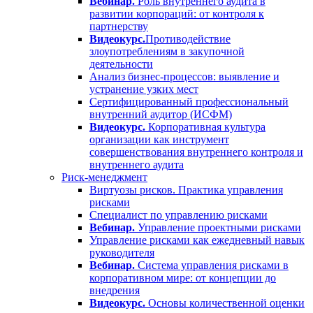
Вебинар.
Роль внутреннего аудита в
развитии корпораций: от контроля к
партнерству
Видеокурс.
Противодействие
злоупотреблениям в закупочной
деятельности
Анализ бизнес-процессов: выявление и
устранение узких мест
Сертифицированный профессиональный
внутренний аудитор (ИСФМ)
Видеокурс.
Корпоративная культура
организации как инструмент
совершенствования внутреннего контроля и
внутреннего аудита
Риск-менеджмент
Виртуозы рисков. Практика управления
рисками
Специалист по управлению рисками
Вебинар.
Управление проектными рисками
Управление рисками как ежедневный навык
руководителя
Вебинар.
Система управления рисками в
корпоративном мире: от концепции до
внедрения
Видеокурс.
Основы количественной оценки