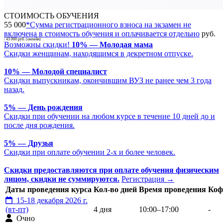
СТОИМОСТЬ ОБУЧЕНИЯ
55 000
*
Сумма регистрационного взноса на экзамен не
включена в стоимость обучения и оплачивается отдельно
руб.
/ 43 000 руб. (онлайн)
Возможны скидки!
10% — Молодая мама
Скидки женщинам, находящимся в декретном отпуске.
10% — Молодой специалист
Скидки выпускникам, окончившим ВУЗ не ранее чем 3 года
назад.
5% — День рождения
Скидки при обучении на любом курсе в течение 10 дней до и
после дня рождения.
5% — Друзья
Скидки при оплате обучении 2-х и более человек.
Скидки предоставляются при оплате обучения физическим
лицом, скидки не суммируются.
Регистрация
→
Даты проведения курса
Кол-во дней
Время проведения
Коф
15-18 декабря 2026 г.
(вт-пт)
4 дня
10:00–17:00
-
Очно