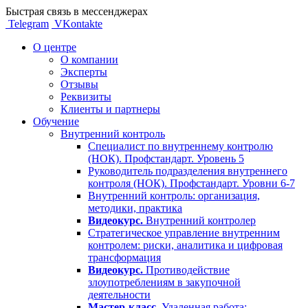
Быстрая связь в мессенджерах
Telegram
VKontakte
О центре
О компании
Эксперты
Отзывы
Реквизиты
Клиенты и партнеры
Обучение
Внутренний контроль
Специалист по внутреннему контролю
(НОК). Профстандарт. Уровень 5
Руководитель подразделения внутреннего
контроля (НОК). Профстандарт. Уровни 6-7
Внутренний контроль: организация,
методики, практика
Видеокурс.
Внутренний контролер
Стратегическое управление внутренним
контролем: риски, аналитика и цифровая
трансформация
Видеокурс.
Противодействие
злоупотреблениям в закупочной
деятельности
Мастер-класс.
Удаленная работа: