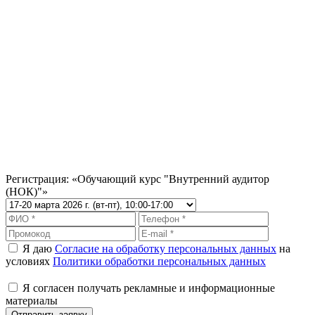
10% — Молодой специалист
Скидки выпускникам, окончившим ВУЗ не ранее чем 3 года
назад.
5% — День рождения
Скидки при обучении на любом курсе в течение 10 дней до и
после дня рождения.
5% — Друзья
Скидки при оплате обучении 2-х и более человек.
Скидки предоставляются при оплате обучения физическим
лицом, скидки не суммируются.
Регистрация: «Обучающий курс "Внутренний аудитор
(НОК)"»
Я даю
Согласие на обработку персональных данных
на
условиях
Политики обработки персональных данных
Я согласен получать рекламные и информационные
материалы
Отправить заявку