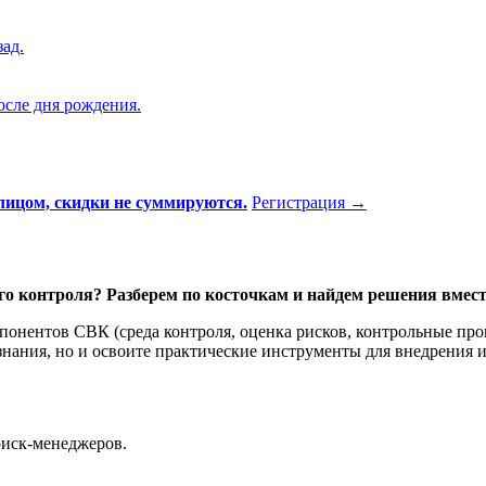
ад.
осле дня рождения.
лицом, скидки не суммируются.
Регистрация
→
о контроля? Разберем по косточкам и найдем решения вмест
мпонентов СВК (среда контроля, оценка рисков, контрольные п
 знания, но и освоите практические инструменты для внедрения
риск-менеджеров.