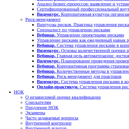
Анализ бизнес-процессов: выявление и устра
Сертифицированный профессиональный вну
Видеокурс.
Корпоративная культура организа
Риск-менеджмент
Виртуозы рисков. Практика управления риск
Специалист по управлению рисками
Вебинар.
Управление проектными рисками
Управление рисками как ежедневный навык р
Вебинар.
Система управления рисками в корп
Видеокурс.
Основы количественной оценки р
Вебинар.
Главная цель автоматизации: дости
Видеокурс.
Планирование проведения проверо
Вебинар.
Корпоративная программа страхова
Вебинар.
Количественные методы в управлен
Вебинар.
Риск-менеджмент для практиков
Видеокурс.
Система управления рисками в ко
Онлайн-практикум.
Система управления ри
НОК
О независимой оценке квалификации
Соискателям
Продление НОК
Экзамены
Часто задаваемые вопросы
Внутренний контролер
Внутренний аудитор