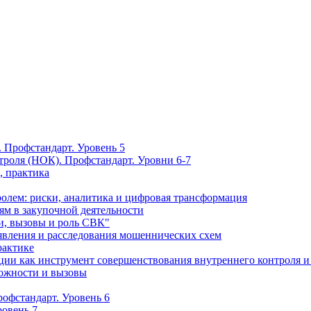
 Профстандарт. Уровень 5
троля (НОК). Профстандарт. Уровни 6-7
, практика
олем: риски, аналитика и цифровая трансформация
м в закупочной деятельности
и, вызовы и роль СВК"
вления и расследования мошеннических схем
рактике
ции как инструмент совершенствования внутреннего контроля и
можности и вызовы
офстандарт. Уровень 6
ровень 7