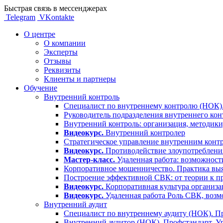
Быстрая связь в мессенджерах
Telegram
VKontakte
О центре
О компании
Эксперты
Отзывы
Реквизиты
Клиенты и партнеры
Обучение
Внутренний контроль
Специалист по внутреннему контролю (НОК).
Руководитель подразделения внутреннего кон
Внутренний контроль: организация, методики
Видеокурс.
Внутренний контролер
Стратегическое управление внутренним контр
Видеокурс.
Противодействие злоупотребления
Мастер-класс.
Удаленная работа: возможност
Корпоративное мошенничество. Практика выя
Построение эффективной СВК: от теории к п
Видеокурс.
Корпоративная культура организа
Видеокурс.
Удаленная работа Роль СВК, воз
Внутренний аудит
Специалист по внутреннему аудиту (НОК). Пр
Внутренний аудитор (НОК). Профстандарт. У