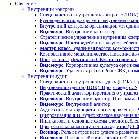
Обучение
Внутренний контроль
Специалист по внутреннему контролю (НОК).
Руководитель подразделения внутреннего кон
Внутренний контроль: организация, методики
Видеокурс.
Внутренний контролер
Стратегическое управление внутренним контр
Видеокурс.
Противодействие злоупотребления
Мастер-класс.
Удаленная работа: возможност
Корпоративное мошенничество. Практика выя
Построение эффективной СВК: от теории к п
Видеокурс.
Корпоративная культура организа
Видеокурс.
Удаленная работа Роль СВК, воз
Внутренний аудит
Специалист по внутреннему аудиту (НОК). Пр
Внутренний аудитор (НОК). Профстандарт. У
Практический аудит корпоративного управлен
Видеокурс.
Внутренний аудитор. Программа
Видеокурс.
Внутренний аудитор
Аудит системы корпоративного управления. 
Цифровизация и IT-аудит: краткое введение в
Индикаторы и основные схемы злоупотреблен
Профессиональный внутренний аудитор (ИС
Вебинар.
Роль внутреннего аудита в развитии
Видеокурс.
Противодействие злоупотребления