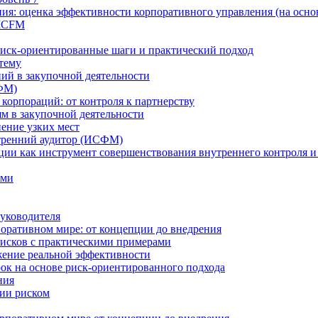
ия: оценка эффективности корпоративного управления (на осно
 ICFM
Риск-ориентированные шаги и практический подход
 тему
ий в закупочной деятельности
ФМ)
 корпораций: от контроля к партнерству
м в закупочной деятельности
нение узких мест
тренний аудитор (ИСФМ)
ции как инструмент совершенствования внутреннего контроля и
ами
уководителя
оративном мире: от концепции до внедрения
исков с практическими примерами
жение реальной эффективности
к на основе риск-ориентированного подхода
ния
ии риском