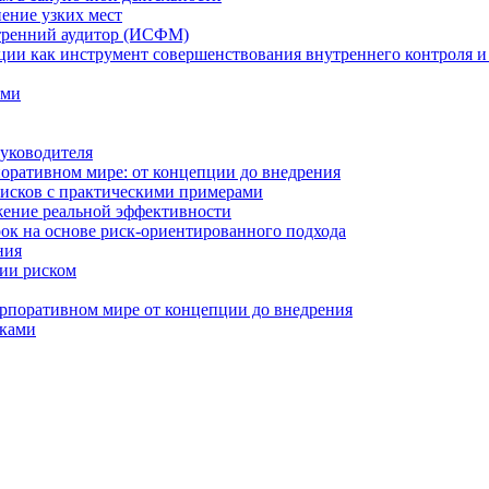
нение узких мест
тренний аудитор (ИСФМ)
ции как инструмент совершенствования внутреннего контроля и
ами
уководителя
оративном мире: от концепции до внедрения
исков с практическими примерами
жение реальной эффективности
к на основе риск-ориентированного подхода
ния
ии риском
рпоративном мире от концепции до внедрения
сками