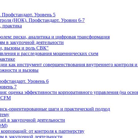
 Профстандарт. Уровень 5
троля (НОК). Профстандарт. Уровни 6-7
, практика
олем: риски, аналитика и цифровая трансформация
м в закупочной деятельности
и, вызовы и роль СВК"
вления и расследования мошеннических схем
рактике
ции как инструмент совершенствования внутреннего контроля и
можности и вызовы
офстандарт. Уровень 6
ровень 7
ия: оценка эффективности корпоративного управления (на осно
 ICFM
Риск-ориентированные шаги и практический подход
 тему
ий в закупочной деятельности
ФМ)
 корпораций: от контроля к партнерству
м в закупочной деятельности