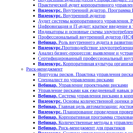
Практический аудит корпоративного управлен
Видеокурс.
Внутренний аудитор. Программа
Видеокурс.
Внутренний аудитор
Аудит системы корпоративного управления. 
Цифровизация и IT-аудит: краткое введение в
Индикаторы и основные схемы злоупотреблен
Профессиональный внутренний аудитор (ИС
Вебинар.
Роль внутреннего аудита в развитии
Видеокурс.
Противодействие злоупотребления
Анализ бизнес-процессов: выявление и устра
Сертифицированный профессиональный вну
Видеокурс.
Корпоративная культура организа
Риск-менеджмент
Виртуозы рисков. Практика управления риск
Специалист по управлению рисками
Вебинар.
Управление проектными рисками
Управление рисками как ежедневный навык р
Вебинар.
Система управления рисками в корп
Видеокурс.
Основы количественной оценки р
Вебинар.
Главная цель автоматизации: дости
Видеокурс.
Планирование проведения проверо
Вебинар.
Корпоративная программа страхова
Вебинар.
Количественные методы в управлен
Вебинар.
Риск-менеджмент для практиков