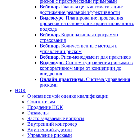
рисков с практическими примерами
Вебинар.
Главная цель автоматизации:
достижение реальной эффективности
Видеокурс.
Планирование проведения
проверок на основе риск-ориентированного
подхода
Вебинар.
Корпоративная программа
страхования
Вебинар.
Количественные методы в
управлении риском
Вебинар.
Риск-менеджмент для практиков
Видеокурс.
Система управления рисками в
корпоративном мире от концепции до
внедрения
Онлайн-практикум.
Система управления
рисками
НОК
О независимой оценке квалификации
Соискателям
Продление НОК
Экзамены
Часто задаваемые вопросы
Внутренний контролер
Внутренний аудитор
Управление рисками