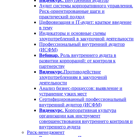
Видеокурс.
Внутренний аудитор
Аудит системы корпоративного управления.
Риск-ориентированные шаги и
практический подход
Цифровизация и IT-аудит: краткое введение
в тему
Индикаторы и основные схемы
злоупотреблений в закупочной деятельности
Профессиональный внутренний аудитор
(ИСФМ)
Вебинар.
Роль внутреннего аудита в
развитии корпораций: от контроля к
партнерству
Видеокурс.
Противодействие
злоупотреблениям в закупочной
деятельности
Анализ бизнес-процессов: выявление и
устранение узких мест
Сертифицированный профессиональный
внутренний аудитор (ИСФМ)
Видеокурс.
Корпоративная культура
организации как инструмент
совершенствования внутреннего контроля и
внутреннего аудита
Риск-менеджмент