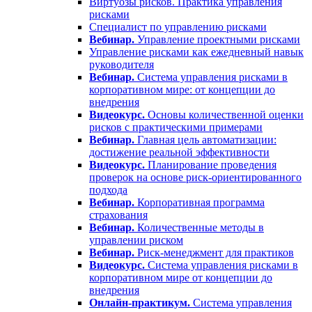
Виртуозы рисков. Практика управления
рисками
Специалист по управлению рисками
Вебинар.
Управление проектными рисками
Управление рисками как ежедневный навык
руководителя
Вебинар.
Система управления рисками в
корпоративном мире: от концепции до
внедрения
Видеокурс.
Основы количественной оценки
рисков с практическими примерами
Вебинар.
Главная цель автоматизации:
достижение реальной эффективности
Видеокурс.
Планирование проведения
проверок на основе риск-ориентированного
подхода
Вебинар.
Корпоративная программа
страхования
Вебинар.
Количественные методы в
управлении риском
Вебинар.
Риск-менеджмент для практиков
Видеокурс.
Система управления рисками в
корпоративном мире от концепции до
внедрения
Онлайн-практикум.
Система управления