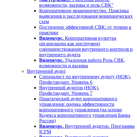
возможности, вызовы и роль СВК"
Корпоративное мошенничество. Практика
выявления и расследования мошеннических
схем
Построение эффективной СВК: от теории к
практике
Видеокурс.
Корпоративная культура
организации как инструмент
совершенствования внутреннего контроля и
внутреннего аудита
Видеокурс.
Удаленная работа Роль СВК,
возможности и вызовы
Внутренний аудит
Специалист по внутреннему аудиту (НОК).
Профстандарт. Уровень 6
Внутренний аудитор (НОК).
Профстандарт. Уровень 7
Практический аудит корпоративного
управления: оценка эффективности
корпоративного управления (на основе
Кодекса корпоративного управления Банка
России)
Видеокурс.
Внутренний аудитор. Программа
ICFM