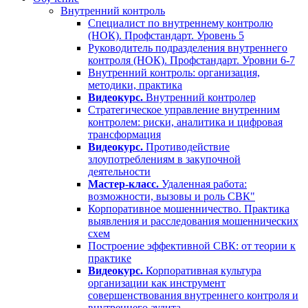
Внутренний контроль
Специалист по внутреннему контролю
(НОК). Профстандарт. Уровень 5
Руководитель подразделения внутреннего
контроля (НОК). Профстандарт. Уровни 6-7
Внутренний контроль: организация,
методики, практика
Видеокурс.
Внутренний контролер
Стратегическое управление внутренним
контролем: риски, аналитика и цифровая
трансформация
Видеокурс.
Противодействие
злоупотреблениям в закупочной
деятельности
Мастер-класс.
Удаленная работа:
возможности, вызовы и роль СВК"
Корпоративное мошенничество. Практика
выявления и расследования мошеннических
схем
Построение эффективной СВК: от теории к
практике
Видеокурс.
Корпоративная культура
организации как инструмент
совершенствования внутреннего контроля и
внутреннего аудита