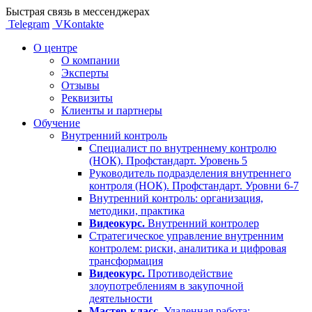
Быстрая связь в мессенджерах
Telegram
VKontakte
О центре
О компании
Эксперты
Отзывы
Реквизиты
Клиенты и партнеры
Обучение
Внутренний контроль
Специалист по внутреннему контролю
(НОК). Профстандарт. Уровень 5
Руководитель подразделения внутреннего
контроля (НОК). Профстандарт. Уровни 6-7
Внутренний контроль: организация,
методики, практика
Видеокурс.
Внутренний контролер
Стратегическое управление внутренним
контролем: риски, аналитика и цифровая
трансформация
Видеокурс.
Противодействие
злоупотреблениям в закупочной
деятельности
Мастер-класс.
Удаленная работа: