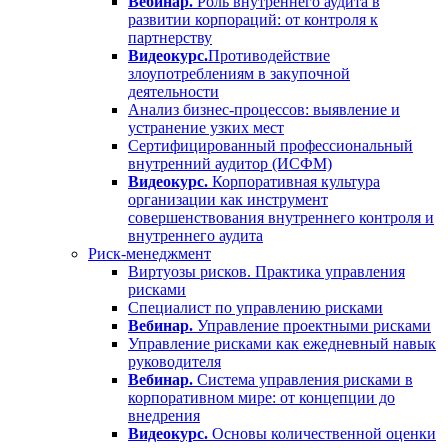
Вебинар.
Роль внутреннего аудита в
развитии корпораций: от контроля к
партнерству
Видеокурс.
Противодействие
злоупотреблениям в закупочной
деятельности
Анализ бизнес-процессов: выявление и
устранение узких мест
Сертифицированный профессиональный
внутренний аудитор (ИСФМ)
Видеокурс.
Корпоративная культура
организации как инструмент
совершенствования внутреннего контроля и
внутреннего аудита
Риск-менеджмент
Виртуозы рисков. Практика управления
рисками
Специалист по управлению рисками
Вебинар.
Управление проектными рисками
Управление рисками как ежедневный навык
руководителя
Вебинар.
Система управления рисками в
корпоративном мире: от концепции до
внедрения
Видеокурс.
Основы количественной оценки