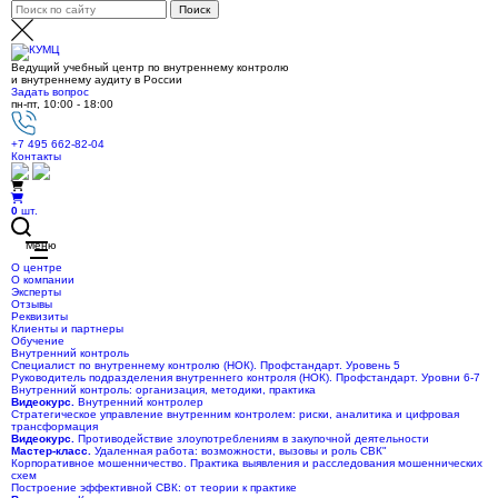
Ведущий учебный центр по внутреннему контролю
и внутреннему аудиту в России
Задать вопрос
пн-пт, 10:00 - 18:00
+7 495 662-82-04
Контакты
0
шт.
Меню
О центре
О компании
Эксперты
Отзывы
Реквизиты
Клиенты и партнеры
Обучение
Внутренний контроль
Специалист по внутреннему контролю (НОК). Профстандарт. Уровень 5
Руководитель подразделения внутреннего контроля (НОК). Профстандарт. Уровни 6-7
Внутренний контроль: организация, методики, практика
Видеокурс.
Внутренний контролер
Стратегическое управление внутренним контролем: риски, аналитика и цифровая
трансформация
Видеокурс.
Противодействие злоупотреблениям в закупочной деятельности
Мастер-класс.
Удаленная работа: возможности, вызовы и роль СВК"
Корпоративное мошенничество. Практика выявления и расследования мошеннических
схем
Построение эффективной СВК: от теории к практике