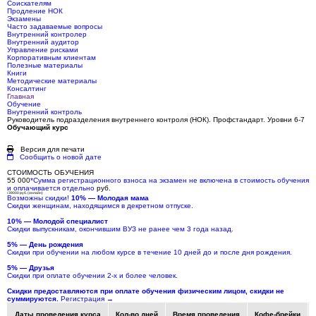
Соискателям
Продление НОК
Экзамены
Часто задаваемые вопросы
Внутренний контролер
Внутренний аудитор
Управление рисками
Корпоративным клиентам
Полезные материалы
Книги
Методические материалы
Консалтинг
Главная
Обучение
Внутренний контроль
Руководитель подразделения внутреннего контроля (НОК). Профстандарт. Уровни 6-7
Обучающий курс
Версия для печати
Сообщить о новой дате
СТОИМОСТЬ ОБУЧЕНИЯ
55 000
*
Сумма регистрационного взноса на экзамен не включена в стоимость обучения
и оплачивается отдельно
руб.
/ 39000 руб. (онлайн)
Возможны скидки!
10% — Молодая мама
Скидки женщинам, находящимся в декретном отпуске.
10% — Молодой специалист
Скидки выпускникам, окончившим ВУЗ не ранее чем 3 года назад.
5% — День рождения
Скидки при обучении на любом курсе в течение 10 дней до и после дня рождения.
5% — Друзья
Скидки при оплате обучении 2-х и более человек.
Скидки предоставляются при оплате обучения физическим лицом, скидки не
суммируются.
Регистрация
→
Даты проведения курса
Кол-во дней
Время проведения
Кофе-брейки