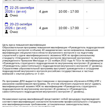
22-25 сентября
2026 г. (вт-пт)
4 дня
10:00 - 17:00
-
Очно
20-23 октября
2026 г. (вт-пт)
4 дня
10:00 - 17:00
–
Очно
Цель курса повышения квалификации
Образовательная программа повышения квалификации «Руководитель подразделения
внутреннего контроля» в объеме 40 академических часов направлена повышение
квалификации специалистов в области внутреннего контроля и на подготовку
слушателей к сдаче квалификационного экзамена НОК по профессиональному
стандарту «Специалист по внутреннему контролю (внутренний контролер)»,
утвержденного Приказом Минтруда от 22 ноября 2022 года N 731н по квалификациям
«Руководитель структурного подразделения по внутреннему контролю» (6 уровень) и
«Руководитель самостоятельного подразделения внутреннего контроля» (7 уровень).
Слушателями образовательной программы выступают руководители и сотрудники
подразделений внутреннего контроля российских государственных и частных
компаний с опытом работы от 3 лет.
По программе ДПО выдается Удостоверение о прохождении обучения в КУМЦ АПР с
указанием наименования программы. По итогам обучения слушатели могут сдавать
квалификационный экзамен НОК по квалификациям «Руководитель структурного
подразделения по внутреннему контролю» (6 уровень) и «Руководитель
самостоятельного подразделения внутреннего контроля» (7 уровень).
Независимая оценка квалификаций представляет собой процедуру подтверждения
соответствия квалификации соискателя положениям профессионального стандарта
или квалификационным требованиям, установленных законодательством,
проведенную центром оценки квалификаций.