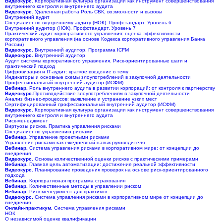
Видеокурс.
Корпоративная культура организации как инструмент совершенствования
внутреннего контроля и внутреннего аудита
Видеокурс.
Удаленная работа Роль СВК, возможности и вызовы
Внутренний аудит
Специалист по внутреннему аудиту (НОК). Профстандарт. Уровень 6
Внутренний аудитор (НОК). Профстандарт. Уровень 7
Практический аудит корпоративного управления: оценка эффективности
корпоративного управления (на основе Кодекса корпоративного управления Банка
России)
Видеокурс.
Внутренний аудитор. Программа ICFM
Видеокурс.
Внутренний аудитор
Аудит системы корпоративного управления. Риск-ориентированные шаги и
практический подход
Цифровизация и IT-аудит: краткое введение в тему
Индикаторы и основные схемы злоупотреблений в закупочной деятельности
Профессиональный внутренний аудитор (ИСФМ)
Вебинар.
Роль внутреннего аудита в развитии корпораций: от контроля к партнерству
Видеокурс.
Противодействие злоупотреблениям в закупочной деятельности
Анализ бизнес-процессов: выявление и устранение узких мест
Сертифицированный профессиональный внутренний аудитор (ИСФМ)
Видеокурс.
Корпоративная культура организации как инструмент совершенствования
внутреннего контроля и внутреннего аудита
Риск-менеджмент
Виртуозы рисков. Практика управления рисками
Специалист по управлению рисками
Вебинар.
Управление проектными рисками
Управление рисками как ежедневный навык руководителя
Вебинар.
Система управления рисками в корпоративном мире: от концепции до
внедрения
Видеокурс.
Основы количественной оценки рисков с практическими примерами
Вебинар.
Главная цель автоматизации: достижение реальной эффективности
Видеокурс.
Планирование проведения проверок на основе риск-ориентированного
подхода
Вебинар.
Корпоративная программа страхования
Вебинар.
Количественные методы в управлении риском
Вебинар.
Риск-менеджмент для практиков
Видеокурс.
Система управления рисками в корпоративном мире от концепции до
внедрения
Онлайн-практикум.
Система управления рисками
НОК
О независимой оценке квалификации