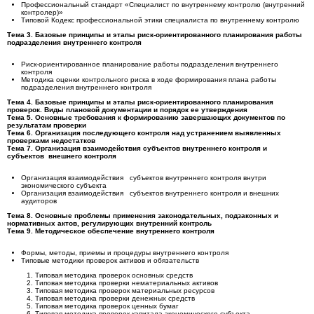
Профессиональный стандарт «Специалист по внутреннему контролю (внутренний
контролер)»
Типовой Кодекс профессиональной этики специалиста по внутреннему контролю
Тема 3. Базовые принципы и этапы риск-ориентированного планирования работы
подразделения внутреннего контроля
Риск-ориентированное планирование работы подразделения внутреннего
контроля
Методика оценки контрольного риска в ходе формирования плана работы
подразделения внутреннего контроля
Тема 4. Базовые принципы и этапы риск-ориентированного планирования
проверок. Виды плановой документации и порядок ее утверждения
Тема 5. Основные требования к формированию завершающих документов по
результатам проверки
Тема 6. Организация последующего контроля над устранением выявленных
проверками недостатков
Тема 7. Организация взаимодействия субъектов внутреннего контроля и
субъектов внешнего контроля
Организация взаимодействия субъектов внутреннего контроля внутри
экономического субъекта
Организация взаимодействия субъектов внутреннего контроля и внешних
аудиторов
Тема 8. Основные проблемы применения законодательных, подзаконных и
нормативных актов, регулирующих внутренний контроль
Тема 9. Методическое обеспечение внутреннего контроля
Формы, методы, приемы и процедуры внутреннего контроля
Типовые методики проверок активов и обязательств
Типовая методика проверок основных средств
Типовая методика проверки нематериальных активов
Типовая методика проверок материальных ресурсов
Типовая методика проверки денежных средств
Типовая методика проверок ценных бумаг
Типовая методика проверок капитала экономического субъекта