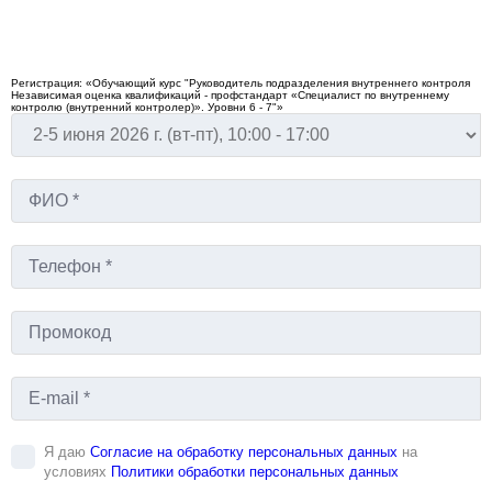
5% — Друзья
Скидки при оплате обучении 2-х и более человек.
Скидки предоставляются при оплате обучения физическим лицом, скидки не
суммируются.
Регистрация: «Обучающий курс "Руководитель подразделения внутреннего контроля
Независимая оценка квалификаций - профстандарт «Специалист по внутреннему
контролю (внутренний контролер)». Уровни 6 - 7"»
Я даю
Согласие на обработку персональных данных
на
условиях
Политики обработки персональных данных