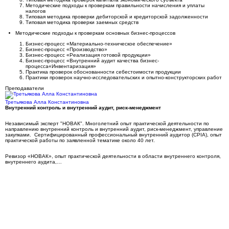
Методические подходы к проверкам правильности начисления и уплаты
налогов
Типовая методика проверки дебиторской и кредиторской задолженности
Типовая методика проверки заемных средств
Методические подходы к проверкам основных бизнес-процессов
Бизнес-процесс «Материально-техническое обеспечение»
Бизнес-процесс «Производство»
Бизнес-процесс «Реализация готовой продукции»
Бизнес-процесс «Внутренний аудит качества бизнес-
процесса«Инвентаризация»
Практика проверок обоснованности себестоимости продукции
Практики проверок научно-исследовательских и опытно-конструкторских работ
Преподаватели
Третьякова Алла Константиновна
Внутренний контроль и внутренний аудит, риск-менеджмент
Независимый эксперт "НОВАК". Многолетний опыт практической деятельности по
направлению внутренний контроль и внутренний аудит, риск-менеджмент, управление
закупками. Сертифицированный профессиональный внутренний аудитор (CPIA), опыт
практической работы по заявленной тематике около 40 лет.
Ревизор «НОВАК», опыт практической деятельности в области внутреннего контроля,
внутреннего аудита,…
Стоимость обучения: 55 000 руб.
Возможны скидки!
10% — Молодая мама
Скидки женщинам, находящимся в декретном отпуске.
10% — Молодой специалист
Скидки выпускникам, окончившим ВУЗ не ранее чем 3 года назад.
5% — День рождения
Скидки при обучении на любом курсе в течение 10 дней до и после дня рождения.