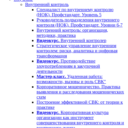
Внутренний контроль
Специалист по внутреннему контролю
(НОК). Профстандарт. Уровень 5
Руководитель подразделения внутреннего
контроля (НОК). Профстандарт. Уровни 6-7
Внутренний контроль: организация,
методики, практика
Видеокурс.
Внутренний контролер
Стратегическое управление внутренним
контролем: риски, аналитика и цифровая
трансформация
Видеокурс.
Противодействие
злоупотреблениям в закупочной
деятельности
Мастер-класс.
Удаленная работа:
возможности, вызовы и роль СВК"
Корпоративное мошенничество. Практика
выявления и расследования мошеннических
схем
Построение эффективной СВК: от теории к
практике
Видеокурс.
Корпоративная культура
организации как инструмент
совершенствования внутреннего контроля и
внутреннего аудита