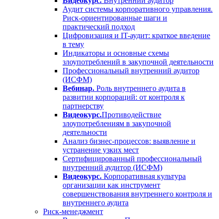
Видеокурс.
Внутренний аудитор
Аудит системы корпоративного управления.
Риск-ориентированные шаги и
практический подход
Цифровизация и IT-аудит: краткое введение
в тему
Индикаторы и основные схемы
злоупотреблений в закупочной деятельности
Профессиональный внутренний аудитор
(ИСФМ)
Вебинар.
Роль внутреннего аудита в
развитии корпораций: от контроля к
партнерству
Видеокурс.
Противодействие
злоупотреблениям в закупочной
деятельности
Анализ бизнес-процессов: выявление и
устранение узких мест
Сертифицированный профессиональный
внутренний аудитор (ИСФМ)
Видеокурс.
Корпоративная культура
организации как инструмент
совершенствования внутреннего контроля и
внутреннего аудита
Риск-менеджмент