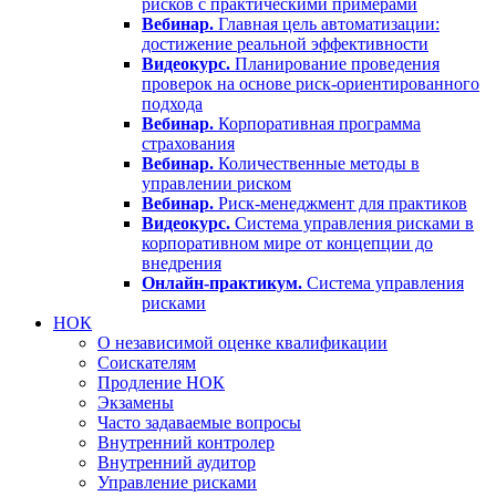
рисков с практическими примерами
Вебинар.
Главная цель автоматизации:
достижение реальной эффективности
Видеокурс.
Планирование проведения
проверок на основе риск-ориентированного
подхода
Вебинар.
Корпоративная программа
страхования
Вебинар.
Количественные методы в
управлении риском
Вебинар.
Риск-менеджмент для практиков
Видеокурс.
Система управления рисками в
корпоративном мире от концепции до
внедрения
Онлайн-практикум.
Система управления
рисками
НОК
О независимой оценке квалификации
Соискателям
Продление НОК
Экзамены
Часто задаваемые вопросы
Внутренний контролер
Внутренний аудитор
Управление рисками