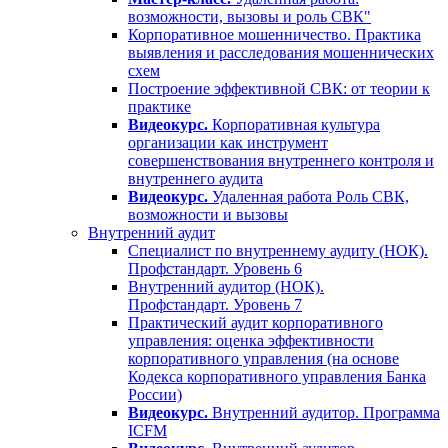
возможности, вызовы и роль СВК"
Корпоративное мошенничество. Практика
выявления и расследования мошеннических
схем
Построение эффективной СВК: от теории к
практике
Видеокурс.
Корпоративная культура
организации как инструмент
совершенствования внутреннего контроля и
внутреннего аудита
Видеокурс.
Удаленная работа Роль СВК,
возможности и вызовы
Внутренний аудит
Специалист по внутреннему аудиту (НОК).
Профстандарт. Уровень 6
Внутренний аудитор (НОК).
Профстандарт. Уровень 7
Практический аудит корпоративного
управления: оценка эффективности
корпоративного управления (на основе
Кодекса корпоративного управления Банка
России)
Видеокурс.
Внутренний аудитор. Программа
ICFM