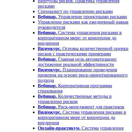
Виртуозы рисков. Практика управления
рисками
Специалист по управлению рисками
Вебинар.
Управление проектными рисками
Управление рисками как ежедневный навык
руководителя
Вебинар.
Система управления рисками в
корпоративном мире: от концепции до
внедрения
Видеокурс.
Основы количественной оценки
рисков с практическими примерами
Вебинар.
Главная цель автоматизации:
достижение реальной эффективности
Видеокурс.
Планирование проведения
проверок на основе риск-ориентированного
подхода
Вебинар.
Корпоративная программа
страхования
Вебинар.
Количественные методы в
управлении риском
Вебинар.
Риск-менеджмент для практиков
Видеокурс.
Система управления рисками в
корпоративном мире от концепции до
внедрения
Онлайн-практикум.
Система управления