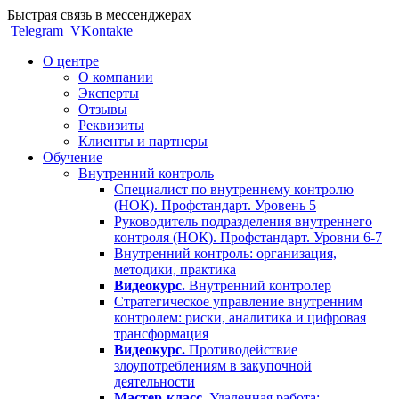
Быстрая связь в мессенджерах
Telegram
VKontakte
О центре
О компании
Эксперты
Отзывы
Реквизиты
Клиенты и партнеры
Обучение
Внутренний контроль
Специалист по внутреннему контролю
(НОК). Профстандарт. Уровень 5
Руководитель подразделения внутреннего
контроля (НОК). Профстандарт. Уровни 6-7
Внутренний контроль: организация,
методики, практика
Видеокурс.
Внутренний контролер
Стратегическое управление внутренним
контролем: риски, аналитика и цифровая
трансформация
Видеокурс.
Противодействие
злоупотреблениям в закупочной
деятельности
Мастер-класс.
Удаленная работа: