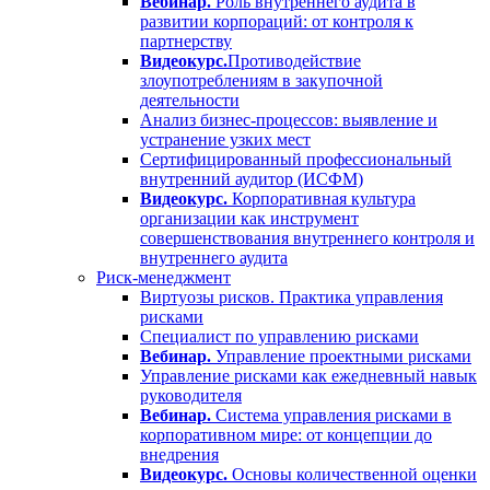
Вебинар.
Роль внутреннего аудита в
развитии корпораций: от контроля к
партнерству
Видеокурс.
Противодействие
злоупотреблениям в закупочной
деятельности
Анализ бизнес-процессов: выявление и
устранение узких мест
Сертифицированный профессиональный
внутренний аудитор (ИСФМ)
Видеокурс.
Корпоративная культура
организации как инструмент
совершенствования внутреннего контроля и
внутреннего аудита
Риск-менеджмент
Виртуозы рисков. Практика управления
рисками
Специалист по управлению рисками
Вебинар.
Управление проектными рисками
Управление рисками как ежедневный навык
руководителя
Вебинар.
Система управления рисками в
корпоративном мире: от концепции до
внедрения
Видеокурс.
Основы количественной оценки