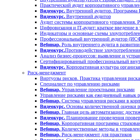
Практический аудит корпоративного управлен
Видеокурс.
Внутренний аудитор. Программа
Видеокурс.
Внутренний аудитор
Аудит системы корпоративного управления. 
Цифровизация и IT-аудит: краткое введение в
Индикаторы и основные схемы злоупотреблен
Профессиональный внутренний аудитор (ИС
Вебинар.
Роль внутреннего аудита в развитии
Видеокурс.
Противодействие злоупотребления
Анализ бизнес-процессов: выявление и устра
Сертифицированный профессиональный вну
Видеокурс.
Корпоративная культура организа
Риск-менеджмент
Виртуозы рисков. Практика управления риск
Специалист по управлению рисками
Вебинар.
Управление проектными рисками
Управление рисками как ежедневный навык р
Вебинар.
Система управления рисками в корп
Видеокурс.
Основы количественной оценки р
Вебинар.
Главная цель автоматизации: дости
Видеокурс.
Планирование проведения проверо
Вебинар.
Корпоративная программа страхова
Вебинар.
Количественные методы в управлен
Вебинар.
Риск-менеджмент для практиков