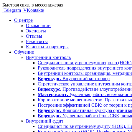
Быстрая связь в мессенджерах
Telegram
VKontakte
О центре
О компании
Эксперты
Отзывы
Реквизиты
Клиенты и партнеры
Обучение
Внутренний контроль
Специалист по внутреннему контролю (НОК).
Руководитель подразделения внутреннего кон
Внутренний контроль: организация, методики
Видеокурс.
Внутренний контролер
Стратегическое управление внутренним контр
Видеокурс.
Противодействие злоупотребления
Мастер-класс.
Удаленная работа: возможност
Корпоративное мошенничество. Практика выя
Построение эффективной СВК: от теории к п
Видеокурс.
Корпоративная культура организа
Видеокурс.
Удаленная работа Роль СВК, воз
Внутренний аудит
Специалист по внутреннему аудиту (НОК). Пр
Внутренний аудитор (НОК). Профстандарт. У