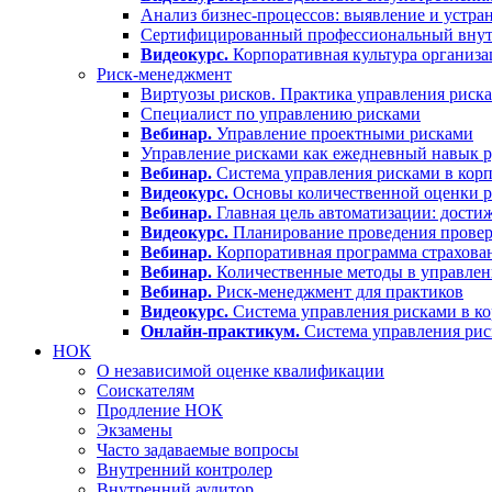
Анализ бизнес-процессов: выявление и устра
Сертифицированный профессиональный вну
Видеокурс.
Корпоративная культура организа
Риск-менеджмент
Виртуозы рисков. Практика управления риск
Специалист по управлению рисками
Вебинар.
Управление проектными рисками
Управление рисками как ежедневный навык р
Вебинар.
Система управления рисками в корп
Видеокурс.
Основы количественной оценки р
Вебинар.
Главная цель автоматизации: дости
Видеокурс.
Планирование проведения проверо
Вебинар.
Корпоративная программа страхова
Вебинар.
Количественные методы в управлен
Вебинар.
Риск-менеджмент для практиков
Видеокурс.
Система управления рисками в ко
Онлайн-практикум.
Система управления ри
НОК
О независимой оценке квалификации
Соискателям
Продление НОК
Экзамены
Часто задаваемые вопросы
Внутренний контролер
Внутренний аудитор