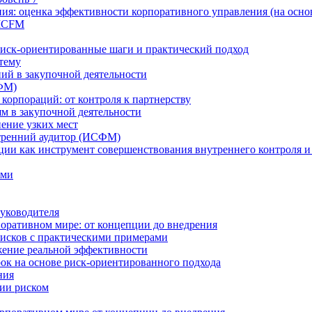
ия: оценка эффективности корпоративного управления (на осно
 ICFM
Риск-ориентированные шаги и практический подход
 тему
ий в закупочной деятельности
ФМ)
 корпораций: от контроля к партнерству
м в закупочной деятельности
нение узких мест
тренний аудитор (ИСФМ)
ции как инструмент совершенствования внутреннего контроля и
ами
уководителя
оративном мире: от концепции до внедрения
исков с практическими примерами
жение реальной эффективности
к на основе риск-ориентированного подхода
ния
ии риском