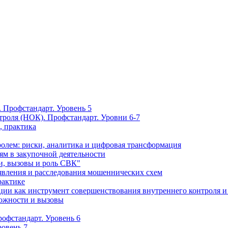
 Профстандарт. Уровень 5
троля (НОК). Профстандарт. Уровни 6-7
, практика
олем: риски, аналитика и цифровая трансформация
м в закупочной деятельности
и, вызовы и роль СВК"
вления и расследования мошеннических схем
рактике
ции как инструмент совершенствования внутреннего контроля и
можности и вызовы
офстандарт. Уровень 6
ровень 7