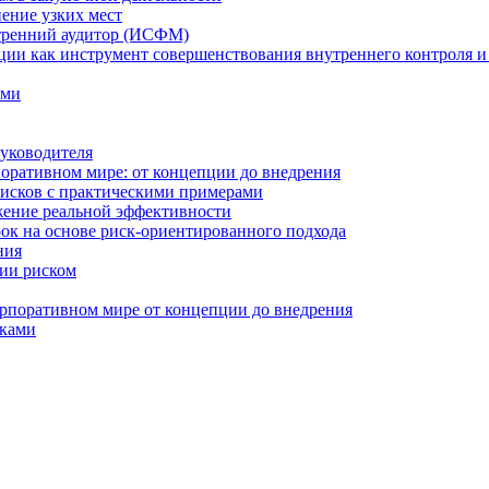
нение узких мест
тренний аудитор (ИСФМ)
ции как инструмент совершенствования внутреннего контроля и
ами
уководителя
оративном мире: от концепции до внедрения
исков с практическими примерами
жение реальной эффективности
к на основе риск-ориентированного подхода
ния
ии риском
рпоративном мире от концепции до внедрения
сками