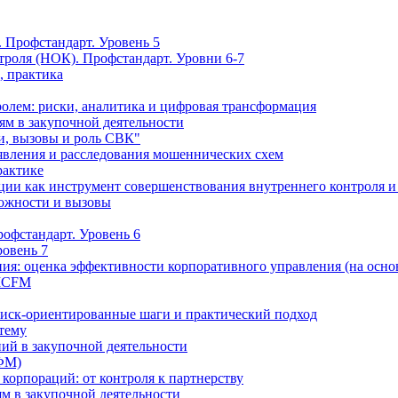
 Профстандарт. Уровень 5
троля (НОК). Профстандарт. Уровни 6-7
, практика
олем: риски, аналитика и цифровая трансформация
м в закупочной деятельности
и, вызовы и роль СВК"
вления и расследования мошеннических схем
рактике
ции как инструмент совершенствования внутреннего контроля и
можности и вызовы
офстандарт. Уровень 6
ровень 7
ия: оценка эффективности корпоративного управления (на осно
 ICFM
Риск-ориентированные шаги и практический подход
 тему
ий в закупочной деятельности
ФМ)
 корпораций: от контроля к партнерству
м в закупочной деятельности