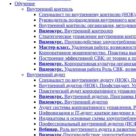
Обучение
Внутренний контроль
Специалист по внутреннему контролю (НОК).
Руководитель подразделения внутреннего кон
Внутренний контроль: организация, методики
Видеокурс.
Внутренний контролер
Стратегическое управление внутренним контр
Видеокурс.
Противодействие злоупотребления
Мастер-класс.
Удаленная работа: возможност
Корпоративное мошенничество. Практика выя
Построение эффективной СВК: от теории к п
Видеокурс.
Корпоративная культура организа
Видеокурс.
Удаленная работа Роль СВК, воз
Внутренний аудит
Специалист по внутреннему аудиту (НОК). Пр
Внутренний аудитор (НОК). Профстандарт. У
Практический аудит корпоративного управлен
Видеокурс.
Внутренний аудитор. Программа
Видеокурс.
Внутренний аудитор
Аудит системы корпоративного управления. 
Цифровизация и IT-аудит: краткое введение в
Индикаторы и основные схемы злоупотреблен
Профессиональный внутренний аудитор (ИС
Вебинар.
Роль внутреннего аудита в развитии
Видеокурс.
Противодействие злоупотребления